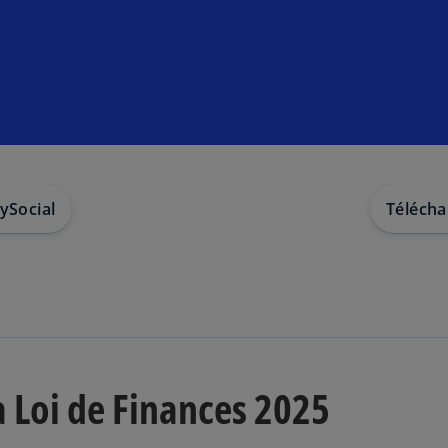
ry
Social
Télécha
s
’
o
u
a Loi de Finances 2025
v
r