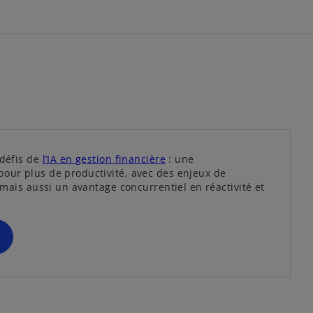
o
u
v
e
l
o
n
g
l
e
t
 défis de
l’IA en gestion financière
: une
pour plus de productivité, avec des enjeux de
, mais aussi un avantage concurrentiel en réactivité et