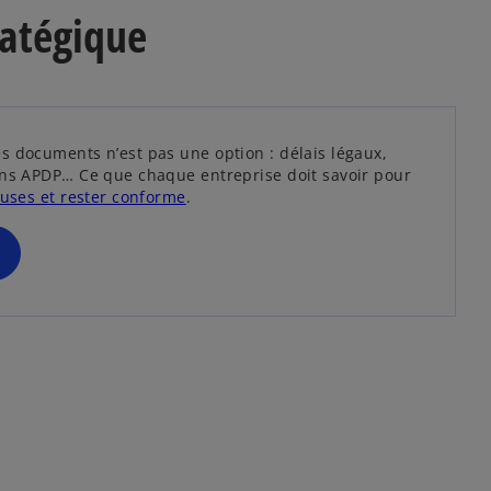
n
ratégique
o
u
v
e
l
o
s documents n’est pas une option : délais légaux,
n
ons APDP… Ce que chaque entreprise doit savoir pour
g
s
euses et rester conforme
.
l
’
e
o
t
u
v
r
e
d
a
n
s
u
n
n