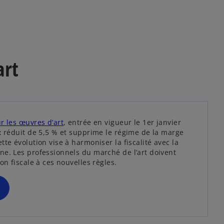
art
s
r les œuvres d’art
, entrée en vigueur le 1er janvier
’
x réduit de 5,5 % et supprime le régime de la marge
o
tte évolution vise à harmoniser la fiscalité avec la
u
ne. Les professionnels du marché de l’art doivent
v
on fiscale à ces nouvelles règles.
r
e
d
a
n
s