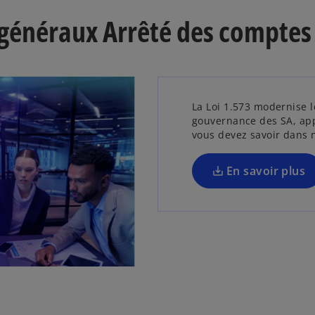
u
es généraux Arrêté des compte
v
r
e
d
a
La Loi 1.573 modernise l
n
gouvernance des SA, app
s
vous devez savoir dans 
u
n
En savoir plus
n
o
u
v
e
l
s
o
’
n
o
g