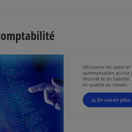
l
e
s
t
’
o
 comptabilité
u
v
r
e
d
Découvrez les outils et
a
automatisation accrue 
n
sécurité et de fiabilité
s
en qualité du conseil.
u
n
En savoir plus
n
o
u
v
e