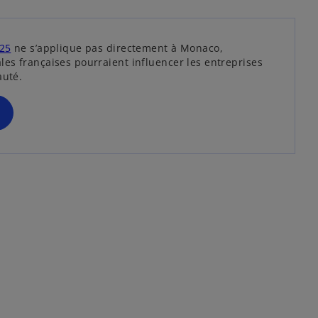
s
025
ne s’applique pas directement à Monaco,
’
les françaises pourraient influencer les entreprises
o
auté.
u
v
r
e
d
a
n
s
u
n
n
o
u
v
e
l
o