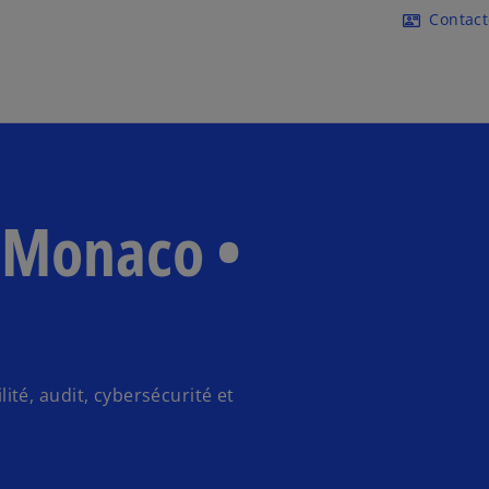
Accéder au contenu principa
Contac
contact_mail
 Monaco •
té, audit, cybersécurité et