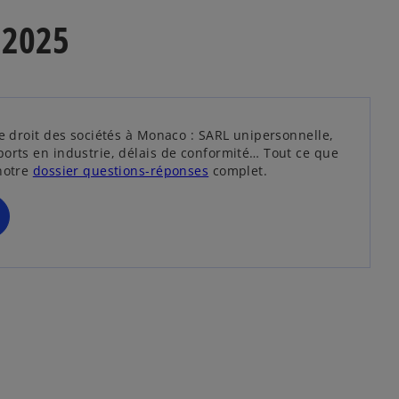
l
s 2025
o
n
g
l
e
t
e droit des sociétés à Monaco : SARL unipersonnelle,
orts en industrie, délais de conformité… Tout ce que
s
notre
dossier questions-réponses
complet.
’
o
u
v
r
e
d
a
n
s
u
n