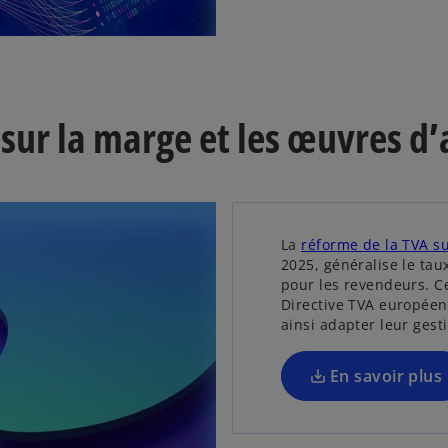
l
o
n
s
g
’
l
ur la marge et les œuvres d’
o
e
u
t
v
r
e
d
La
réforme de la TVA su
2025, généralise le tau
a
pour les revendeurs. Ce
n
Directive TVA européen
s
ainsi adapter leur gesti
u
n
En savoir plus
n
o
u