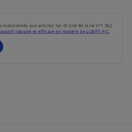
n
g
l
e
s mentionnés aux articles 1er et 2nd de la loi n°1.362
t
s
spositif robuste et efficace en matière de LCB/FT-P-C
.
’
o
u
v
r
e
d
a
n
s
u
n
n
o
u
v
e