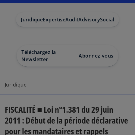
e
e
d
d
a
a
n
n
s
s
Juridique
Expertise
Audit
Advisory
Social
u
u
n
n
n
n
o
o
u
u
v
v
e
e
l
l
o
o
Téléchargez la
n
n
Abonnez-vous
g
g
Newsletter
l
l
e
e
t
t
Juridique
FISCALITÉ ■ Loi n°1.381 du 29 juin
2011 : Début de la période déclarative
pour les mandataires et rappels