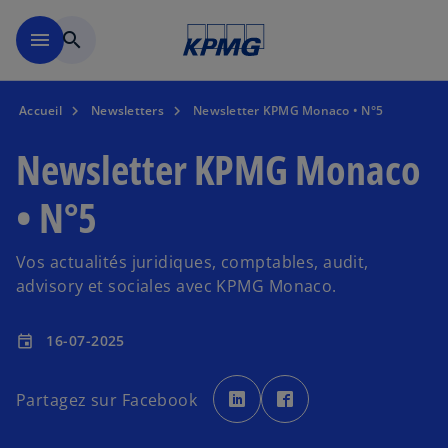
Accéder au contenu principa
menu
search
Accueil
Newsletters
Newsletter KPMG Monaco • N°5
Newsletter KPMG Monaco
• N°5
Vos actualités juridiques, comptables, audit,
advisory et sociales avec KPMG Monaco.
16-07-2025
event
s
s
’
’
Partagez sur Facebook
o
o
u
u
v
v
r
r