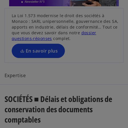
l
e
s
e
d
La Loi 1.573 modernise le droit des sociétés à
’
t
a
Monaco : SARL unipersonnelle, gouvernance des SA,
o
n
apports en industrie, délais de conformité… Tout ce
u
que vous devez savoir dans notre
dossier
s
v
s
questions-réponses
complet.
u
r
’
n
o
e
En savoir plus
n
u
d
o
v
a
r
u
n
e
v
Expertise
s
d
e
a
u
l
n
n
o
s
SOCIÉTÉS ■ Délais et obligations de
n
u
n
o
conservation des documents
n
g
u
n
l
comptables
o
v
e
u
e