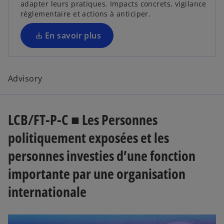
u
’
adapter leurs pratiques. Impacts concrets, vigilance
s
v
o
réglementaire et actions à anticiper.
u
u
r
n
v
En savoir plus
e
n
r
d
o
e
a
d
u
n
a
v
Advisory
n
s
e
s
u
l
u
n
o
n
LCB/FT-P-C ■ Les Personnes
n
n
n
o
politiquement exposées et les
o
g
u
u
l
personnes investies d’une fonction
v
v
e
e
e
importante par une organisation
t
l
l
o
internationale
o
n
g
n
l
g
e