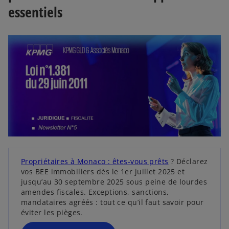
essentiels
s
’
o
u
v
s
r
’
e
s
Propriétaires à Monaco : êtes-vous prêts
? Déclarez
o
d
’
vos BEE immobiliers dès le 1er juillet 2025 et
u
a
o
jusqu’au 30 septembre 2025 sous peine de lourdes
v
n
u
amendes fiscales. Exceptions, sanctions,
v
mandataires agréés : tout ce qu’il faut savoir pour
r
s
r
éviter les pièges.
e
u
e
d
n