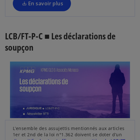
d
En savoir plus
a
n
a
n
o
n
s
s
u
u
u
v
LCB/FT-P-C ■ Les déclarations de
n
n
e
n
n
l
soupçon
o
o
o
u
v
u
n
e
s
v
g
l
’
e
l
o
o
l
e
n
u
o
t
g
l
v
n
e
r
g
t
e
l
d
e
s
a
t
L’ensemble des assujettis mentionnés aux articles
’
n
1er et 2nd de la loi n°1.362 doivent se doter d’un
o