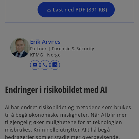
n
a
Last ned PDF (891 KB)
n
e
w
t
Erik Arvnes
a
Partner | Forensic & Security
b
KPMG i Norge
mail
call
o
p
e
Endringer i risikobildet med AI
n
s
i
AI har endret risikobildet og metodene som brukes
n
til å begå økonomiske misligheter. Når AI blir mer
a
tilgjengelig øker mulighetene for at teknologien
n
misbrukes. Kriminelle utnytter AI til å begå
e
bedragerier som er stadig mer overbevisende,