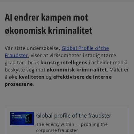
i
i
n
n
a
a
n
n
AI endrer kampen mot
e
e
w
w
t
t
økonomisk kriminalitet
a
a
b
b
Vår siste undersøkelse,
Global Profile of the
Fraudster
, viser at virksomheter i stadig større
grad tar i bruk
kunstig intelligens
i arbeidet med å
beskytte seg mot
økonomisk kriminalitet
. Målet er
å øke
kvaliteten
og
effektivisere de interne
prosessene
.
o
p
e
n
Global profile of the fraudster
s
The enemy within — profiling the
i
corporate fraudster