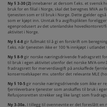
Ny § 3-30 (2)
innebærer at dersom f.eks. et svensk ho
bruk for en filial i Norge, skal det beregnes MVA av f
tjenesten som er til bruk i Norge. Dette gjelder ogs
som er kjøpt inn. Unntak fra avgiftsplikten foreligge
egenprodusert av det utenlandske hovedkontoret/filial
aktivitet i Norge.
Ny § 4-8
gir fullmakt til å gi en forskrift om beregni
f.eks. når tjenesten ikke er 100 % innkjøpt i utlandet
Ny § 8-9
gir norske næringsdrivende fradragsrett for
til bruk i egen aktivitet utenfor det norske MVA-om
fradragsrett for merverdiavgift på anskaffede fjernle
konsernselskaper mv. utenfor det relevante MLE (hoved
Ny § 10-5
gir norske næringsdrivende som ikke er reg
fjernleverbare tjenester som anskaffes til bruk i e
Refusjonsretten strekker seg like langt som fradragsre
Ny 3-30a.
I tillegg til ovennevnte er det foreslått e