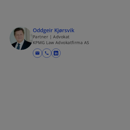
Oddgeir Kjørsvik
Partner | Advokat
KPMG Law Advokatfirma AS
mail
call
o
p
e
n
s
i
n
a
n
e
w