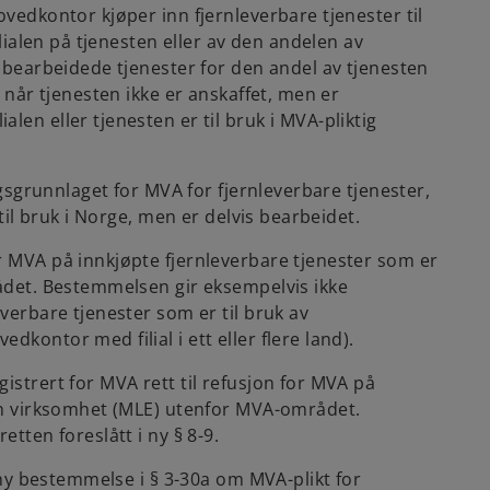
vedkontor kjøper inn fjernleverbare tjenester til
ilialen på tjenesten eller av den andelen av
å bearbeidede tjenester for den andel av tjenesten
r når tjenesten ikke er anskaffet, men er
en eller tjenesten er til bruk i MVA-pliktig
ngsgrunnlaget for MVA for fjernleverbare tjenester,
 til bruk i Norge, men er delvis bearbeidet.
 MVA på innkjøpte fjernleverbare tjenester som er
rådet. Bestemmelsen gir eksempelvis ikke
verbare tjenester som er til bruk av
kontor med filial i ett eller flere land).
istrert for MVA rett til refusjon for MVA på
gen virksomhet (MLE) utenfor MVA-området.
tten foreslått i ny § 8-9.
n ny bestemmelse i § 3-30a om MVA-plikt for