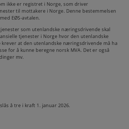
om ikke er registret i Norge, som driver
jenester til mottakere i Norge. Denne bestemmelsen
d med EØS-avtalen.
re tjenester som utenlandske næringsdrivende skal
nansielle tjenester i Norge hvor den utenlandske
e krever at den utenlandske næringsdrivende må ha
disse for å kunne beregne norsk MVA. Det er også
ldinger mv.
lås å tre i kraft 1. januar 2026.