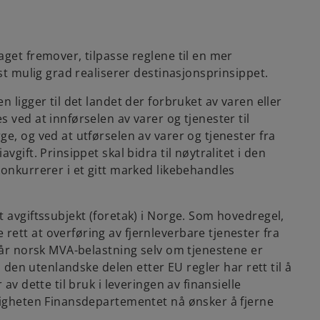
get fremover, tilpasse reglene til en mer
st mulig grad realiserer destinasjonsprinsippet.
 ligger til det landet der forbruket av varen eller
 ved at innførselen av varer og tjenester til
e, og ved at utførselen av varer og tjenester fra
gift. Prinsippet skal bidra til nøytralitet i den
konkurrerer i et gitt marked likebehandles
 avgiftssubjekt (foretak) i Norge. Som hovedregel,
ett at overføring av fjernleverbare tjenester fra
ngår norsk MVA-belastning selv om tjenestene er
m den utenlandske delen etter EU regler har rett til å
av dette til bruk i leveringen av finansielle
ligheten Finansdepartementet nå ønsker å fjerne