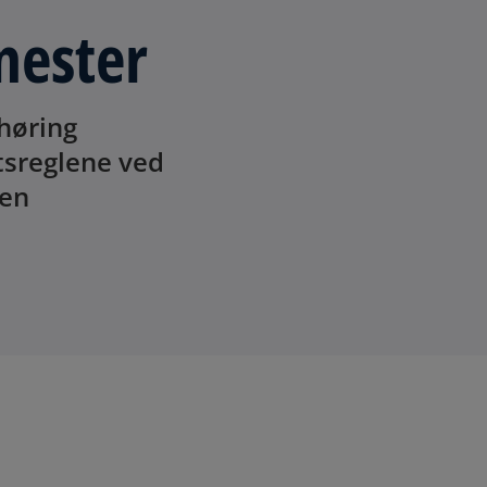
nester
høring
ftsreglene ved
gen