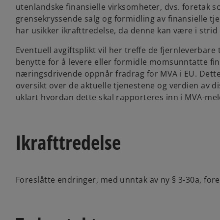
utenlandske finansielle virksomheter, dvs. foretak s
grensekryssende salg og formidling av finansielle t
har usikker ikrafttredelse, da denne kan være i stri
Eventuell avgiftsplikt vil her treffe de fjernleverba
benytte for å levere eller formidle momsunntatte fi
næringsdrivende oppnår fradrag for MVA i EU. Dett
oversikt over de aktuelle tjenestene og verdien av 
uklart hvordan dette skal rapporteres inn i MVA-me
Ikrafttredelse
Foreslåtte endringer, med unntak av ny § 3-30a, fores