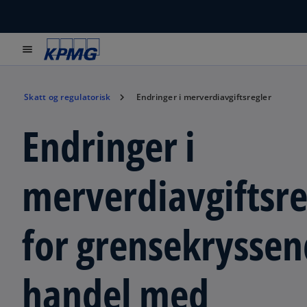
menu
Skatt og regulatorisk
Endringer i merverdiavgiftsregler
Endringer i
merverdiavgiftsr
for grensekrysse
handel med