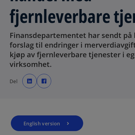
fjernleverbare tje
Finansdepartementet har sendt på 
forslag til endringer i merverdiavgi
kjøp av fjernleverbare tjenester i e
virksomhet.
o
o
p
p
Del
e
e
n
n
s
s
i
i
n
n
a
a
n
n
e
e
w
w
t
t
a
a
b
b
English version