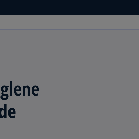
eglene
nde