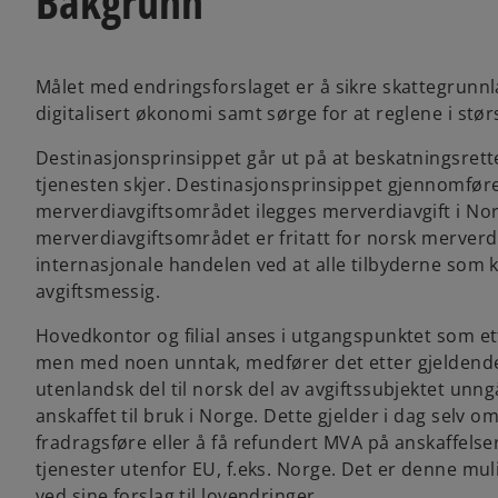
Bakgrunn
Målet med endringsforslaget er å sikre skattegrunnla
digitalisert økonomi samt sørge for at reglene i stør
Destinasjonsprinsippet går ut på at beskatningsretten
tjenesten skjer. Destinasjonsprinsippet gjennomføres
merverdiavgiftsområdet ilegges merverdiavgift i Norg
merverdiavgiftsområdet er fritatt for norsk merverdiav
internasjonale handelen ved at alle tilbyderne som 
avgiftsmessig.
Hovedkontor og filial anses i utgangspunktet som ett
men med noen unntak, medfører det etter gjeldende r
utenlandsk del til norsk del av avgiftssubjektet un
anskaffet til bruk i Norge. Dette gjelder i dag selv o
fradragsføre eller å få refundert MVA på anskaffelser 
tjenester utenfor EU, f.eks. Norge. Det er denne mu
ved sine forslag til lovendringer.