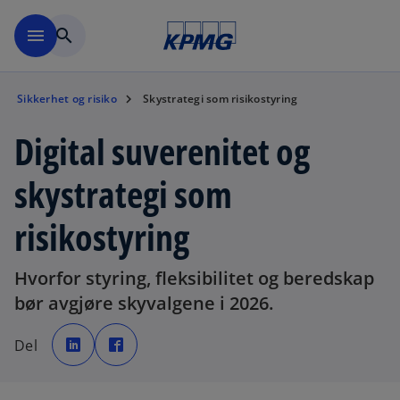
Skip to navigation
menu
search
Sikkerhet og risiko
Skystrategi som risikostyring
Digital suverenitet og
skystrategi som
risikostyring
Hvorfor styring, fleksibilitet og beredskap
bør avgjøre skyvalgene i 2026.
o
o
p
p
Del
e
e
n
n
s
s
i
i
n
n