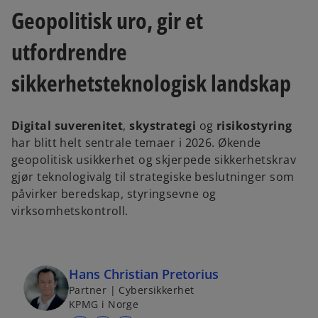
a
a
n
n
Geopolitisk uro, gir et
e
e
w
w
t
t
utfordrendre
a
a
b
b
sikkerhetsteknologisk landskap
Digital suverenitet
,
skystrategi
og
risikostyring
har blitt helt sentrale temaer i 2026. Økende
geopolitisk usikkerhet og skjerpede sikkerhetskrav
gjør teknologivalg til strategiske beslutninger som
påvirker beredskap, styringsevne og
virksomhetskontroll.
Hans Christian Pretorius
Partner | Cybersikkerhet
KPMG i Norge