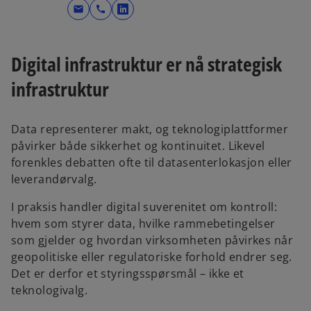
mail
call
o
p
e
Digital infrastruktur er nå strategisk
n
s
infrastruktur
i
n
Data representerer makt, og teknologiplattformer
a
påvirker både sikkerhet og kontinuitet. Likevel
n
forenkles debatten ofte til datasenterlokasjon eller
e
leverandørvalg.
w
t
I praksis handler digital suverenitet om kontroll:
a
hvem som styrer data, hvilke rammebetingelser
b
som gjelder og hvordan virksomheten påvirkes når
geopolitiske eller regulatoriske forhold endrer seg.
Det er derfor et styringsspørsmål – ikke et
teknologivalg.