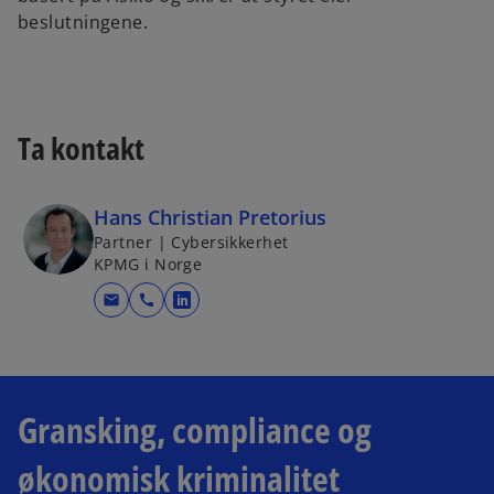
beslutningene.
Ta kontakt
Hans Christian Pretorius
Partner | Cybersikkerhet
KPMG i Norge
mail
call
o
p
e
n
s
Gransking, compliance og
i
økonomisk kriminalitet
n