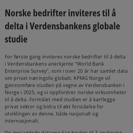
n
n
a
a
n
n
Norske bedrifter inviteres til å
e
e
w
w
t
t
delta i Verdensbankens globale
a
a
b
b
studie
For første gang inviteres norske bedrifter til å delta
i Verdensbankens anerkjente "World Bank
Enterprise Survey", som i over 20 år har samlet data
om privat næringsliv globalt. KPMG Norge vil
gjennomføre studien på vegne av Verdensbanken i
Norge i 2025, og vi oppfordrer norske virksomheter
til å delta. Formålet med studien er å kartlegge
privat sektor og bidra til økt forståelse for
utviklingen av denne, både nasjonalt og
internasjonalt.
De innsamlede dataene kan brukes til å analysere