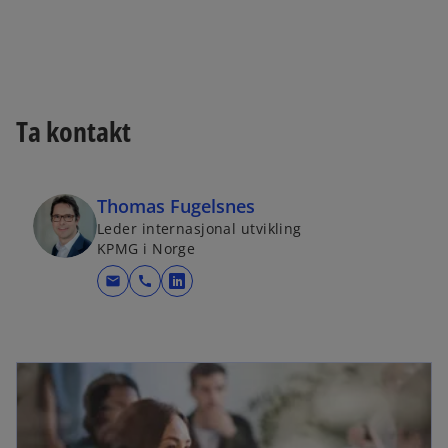
Ta kontakt
Thomas Fugelsnes
Leder internasjonal utvikling
KPMG i Norge
mail
call
o
p
e
n
s
i
n