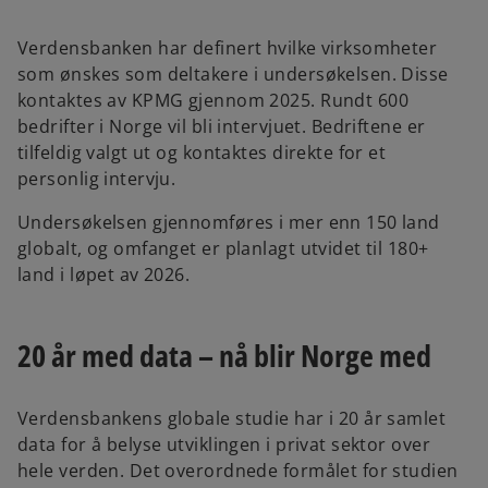
s
i
Verdensbanken har definert hvilke virksomheter
n
som ønskes som deltakere i undersøkelsen. Disse
a
kontaktes av KPMG gjennom 2025. Rundt 600
n
bedrifter i Norge vil bli intervjuet. Bedriftene er
e
tilfeldig valgt ut og kontaktes direkte for et
w
personlig intervju.
t
Undersøkelsen gjennomføres i mer enn 150 land
a
globalt, og omfanget er planlagt utvidet til 180+
b
land i løpet av 2026.
20 år med data – nå blir Norge med
Verdensbankens globale studie har i 20 år samlet
data for å belyse utviklingen i privat sektor over
hele verden. Det overordnede formålet for studien