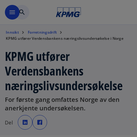
Skip to navigation
menu
search
Innsikt
Forretningsdrift
KPMG utfører Verdensbankens næringslivsundersøkelse i Norge
KPMG utfører
Verdensbankens
næringslivsundersøkelse
For første gang omfattes Norge av den
anerkjente undersøkelsen.
o
o
p
p
Del
e
e
n
n
s
s
i
i