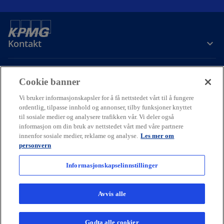
Kontakt
Om oss
Cookie banner
Vi bruker informasjonskapsler for å få nettstedet vårt til å fungere
Karriere
ordentlig, tilpasse innhold og annonser, tilby funksjoner knyttet
til sosiale medier og analysere trafikken vår. Vi deler også
informasjon om din bruk av nettstedet vårt med våre partnere
o
o
o
innenfor sosiale medier, reklame og analyse.
Les mer om
p
p
p
personvern
Cookie policy
Hjelp
Juridisk
Ordliste
e
Personvern
e
e
Tilgjengelighet
n
n
n
Informasjonskapselinnstillinger
© 2026 KPMG AS and KPMG Law Advokatfirma AS, Norwegian limited
s
s
s
liability companies and a member firm of the KPMG global
i
i
i
organization of independent member firms affiliated with KPMG
Avvis alle
International Limited, a private English company limited by
n
n
n
guarantee. All rights reserved.
a
a
a
For more detail about the structure of the KPMG global organization
Godta alle cookier