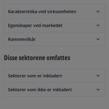
i
a
n
n
Karakteristika ved virksomheten
a
e
n
w
Egenskaper ved markedet
e
t
w
a
Rammevilkår
t
b
a
b
Disse sektorene omfattes
Sektorer som er inkludert
Sektorer som ikke er inkludert