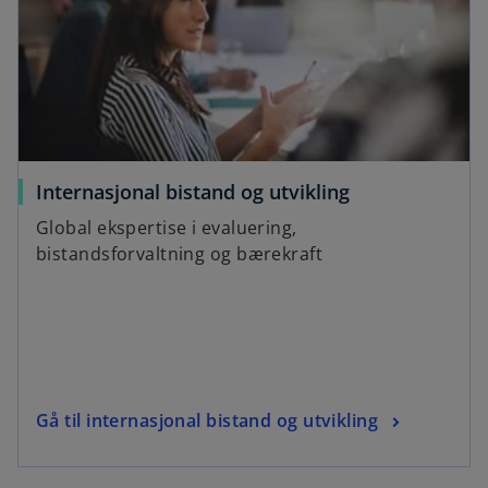
a
n
e
w
t
a
b
Internasjonal bistand og utvikling
Global ekspertise i evaluering,
bistandsforvaltning og bærekraft
Gå til internasjonal bistand og utvikling