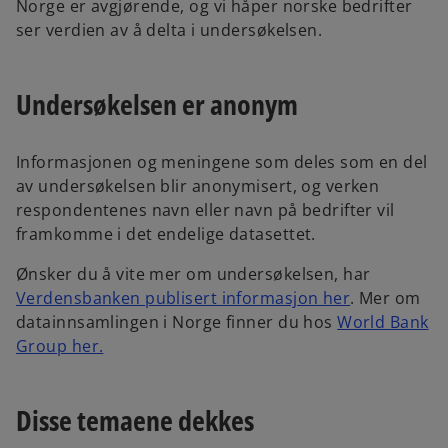
Norge er avgjørende, og vi håper norske bedrifter
ser verdien av å delta i undersøkelsen.
Undersøkelsen er anonym
Informasjonen og meningene som deles som en del
av undersøkelsen blir anonymisert, og verken
respondentenes navn eller navn på bedrifter vil
framkomme i det endelige datasettet.
Ønsker du å vite mer om undersøkelsen, har
o
Verdensbanken publisert informasjon her
. Mer om
p
datainnsamlingen i Norge finner du hos
World Bank
o
e
Group her.
p
n
e
s
Disse temaene dekkes
n
i
s
n