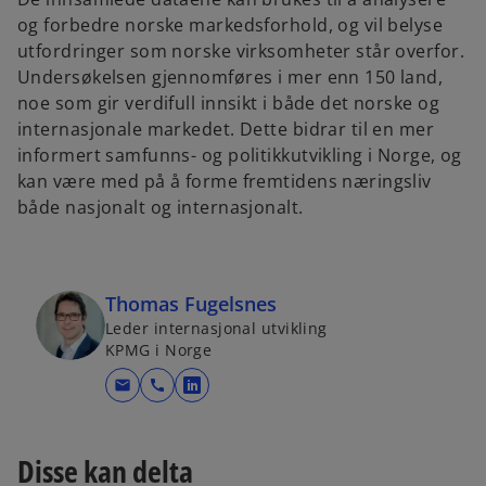
og forbedre norske markedsforhold, og vil belyse
utfordringer som norske virksomheter står overfor.
Undersøkelsen gjennomføres i mer enn 150 land,
noe som gir verdifull innsikt i både det norske og
internasjonale markedet. Dette bidrar til en mer
informert samfunns- og politikkutvikling i Norge, og
kan være med på å forme fremtidens næringsliv
både nasjonalt og internasjonalt.
Thomas Fugelsnes
Leder internasjonal utvikling
KPMG i Norge
mail
call
o
p
e
Disse kan delta
n