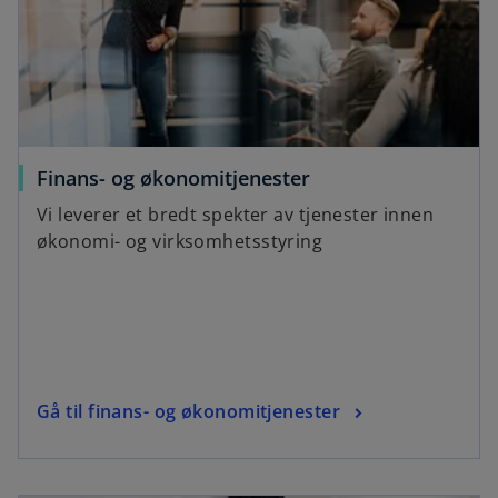
w
t
a
b
Finans- og økonomitjenester
Vi leverer et bredt spekter av tjenester innen
økonomi- og virksomhetsstyring
Gå til finans- og økonomitjenester