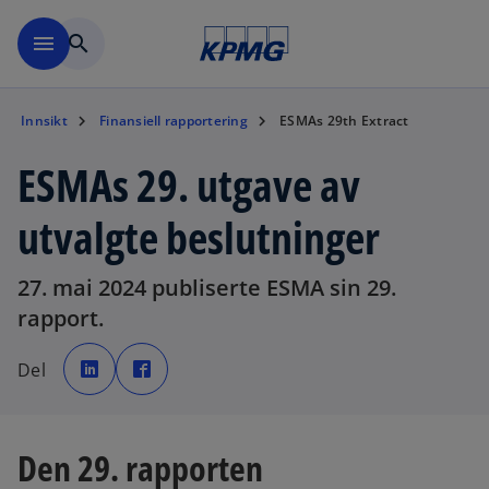
Skip to navigation
menu
search
Innsikt
Finansiell rapportering
ESMAs 29th Extract
ESMAs 29. utgave av
utvalgte beslutninger
27. mai 2024 publiserte ESMA sin 29.
rapport.
o
o
p
p
Del
e
e
n
n
s
s
i
i
n
n
a
a
n
n
Den 29. rapporten
e
e
w
w