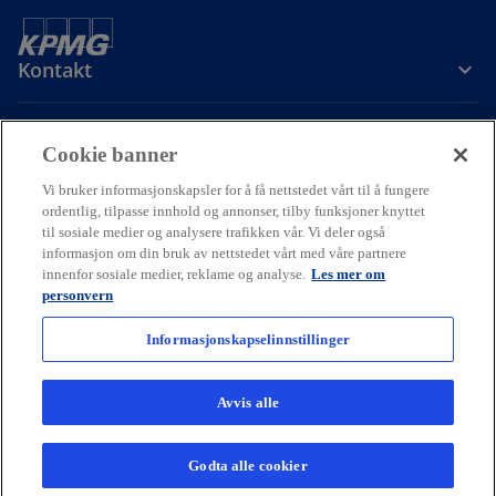
Kontakt
Om oss
Cookie banner
Vi bruker informasjonskapsler for å få nettstedet vårt til å fungere
Karriere
ordentlig, tilpasse innhold og annonser, tilby funksjoner knyttet
til sosiale medier og analysere trafikken vår. Vi deler også
informasjon om din bruk av nettstedet vårt med våre partnere
o
o
o
innenfor sosiale medier, reklame og analyse.
Les mer om
p
p
p
personvern
Cookie policy
Hjelp
Juridisk
Ordliste
e
Personvern
e
e
Tilgjengelighet
n
n
n
Informasjonskapselinnstillinger
© 2026 KPMG AS and KPMG Law Advokatfirma AS, Norwegian limited
s
s
s
liability companies and a member firm of the KPMG global
i
i
i
organization of independent member firms affiliated with KPMG
Avvis alle
International Limited, a private English company limited by
n
n
n
guarantee. All rights reserved.
a
a
a
For more detail about the structure of the KPMG global organization
Godta alle cookier
n
n
n
please visit
kpmg.com/governance.