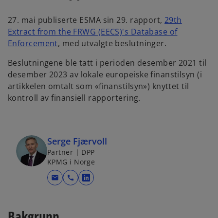
t
t
a
a
b
b
27. mai publiserte ESMA sin 29. rapport,
29th
Extract from the FRWG (EECS)'s Database of
Enforcement
, med utvalgte beslutninger.
Beslutningene ble tatt i perioden desember 2021 til
desember 2023 av lokale europeiske finanstilsyn (i
artikkelen omtalt som «finanstilsyn») knyttet til
kontroll av finansiell rapportering.
Serge Fjærvoll
Partner | DPP
KPMG i Norge
mail
call
o
p
e
Bakgrunn
n