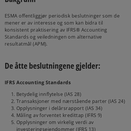
s
i
ESMA offentliggjør periodisk beslutninger som de
n
mener er av interesse og som kan bidra til
a
konsistent praktisering av IFRS® Accounting
n
Standards og veiledningen om alternative
e
resultatmål (APM).
w
t
a
De åtte beslutningene gjelder:
b
IFRS Accounting Standards
Betydelig innflytelse (IAS 28)
Transaksjoner med nærstående parter (IAS 24)
Opplysninger i delårsrapport (IAS 34)
Måling av forventet kredittap (IFRS 9)
Opplysninger om virkelig verdi av
investeringseiendommer (IFRS 13)