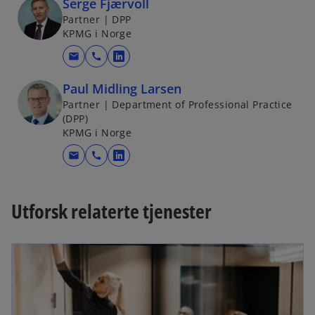
Serge Fjærvoll
Partner | DPP
KPMG i Norge
mail
call
o
p
Paul Midling Larsen
e
Partner | Department of Professional Practice
n
(DPP)
s
KPMG i Norge
i
mail
call
o
n
p
a
e
n
Utforsk relaterte tjenester
n
e
s
w
i
t
n
a
a
b
n
e