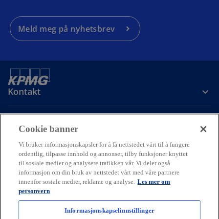
Meld meg på nyhetsbrev
Kontakt
Om oss
Cookie banner
Vi bruker informasjonskapsler for å få nettstedet vårt til å fungere
ordentlig, tilpasse innhold og annonser, tilby funksjoner knyttet
Karriere
til sosiale medier og analysere trafikken vår. Vi deler også
informasjon om din bruk av nettstedet vårt med våre partnere
o
o
o
innenfor sosiale medier, reklame og analyse.
Les mer om
p
p
p
personvern
Cookie policy
Hjelp
Juridisk
Ordliste
e
Personvern
e
e
Tilgjengelighet
n
n
n
Informasjonskapselinnstillinger
© 2026 KPMG AS and KPMG Law Advokatfirma AS, Norwegian limited