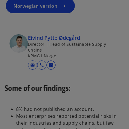
Norwegian version
Eivind Pytte Ødegård
Director | Head of Sustainable Supply
Chains
KPMG i Norge
mail
call
o
p
e
Some of our findings:
n
s
i
8% had not published an account.
n
Most enterprises reported potential risks in
a
their industries and supply chains, but few
n