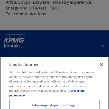
Ariba, Coupa, Basware). Industry experience:
Energy and Oil & Gas, FMCG,
Telecommunications.
Kontakt
Om oss
Cookie banner
Vi bruker informasjonskapsler for å få nettstedet vårt til å fungere
Karriere
ordentlig, tilpasse innhold og annonser, tilby funksjoner knyttet
til sosiale medier og analysere trafikken vår. Vi deler også
informasjon om din bruk av nettstedet vårt med våre partnere
o
o
o
innenfor sosiale medier, reklame og analyse.
Les mer om
p
p
p
personvern
Cookie policy
Hjelp
Juridisk
Ordliste
e
Personvern
e
e
Tilgjengelighet
n
n
n
Informasjonskapselinnstillinger