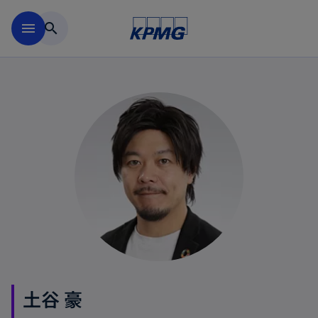
Skip to main content
menu
search
土谷 豪