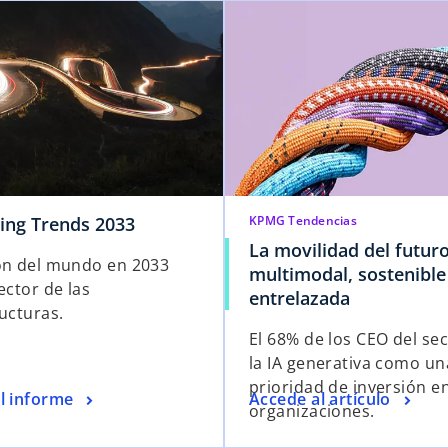
ing Trends 2033
KPMG Tendencias
La movilidad del futur
ón del mundo en 2033
multimodal, sostenible
ector de las
entrelazada
ructuras.
El 68% de los CEO del sec
la IA generativa como un
prioridad de inversión e
l informe
Accede al artículo
organizaciones.