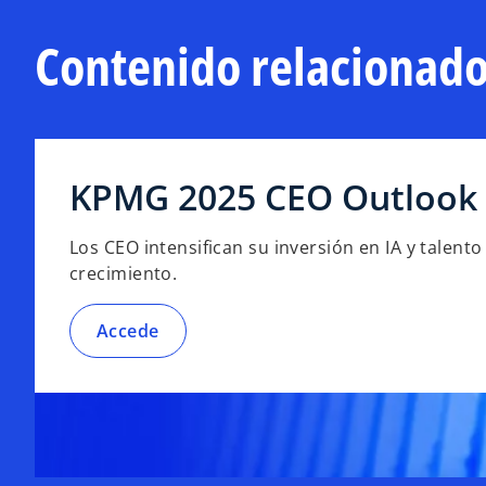
a
n
Contenido relacionad
u
e
v
a
KPMG 2025 CEO Outlook
Los CEO intensifican su inversión en IA y talent
crecimiento.
Accede