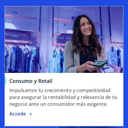
n
u
e
v
a
Consumo y Retail
Impulsamos tu crecimiento y competitividad
para asegurar la rentabilidad y relevancia de tu
negocio ante un consumidor más exigente.
Accede