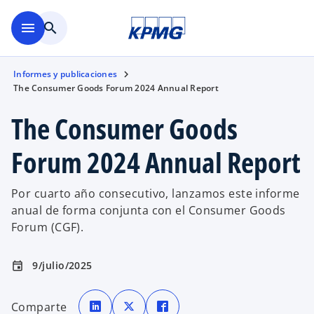
Saltar al contenido principal
menu
search
Informes y publicaciones
The Consumer Goods Forum 2024 Annual Report
The Consumer Goods
Forum 2024 Annual Report
Por cuarto año consecutivo, lanzamos este informe
anual de forma conjunta con el Consumer Goods
Forum (CGF).
9/julio/2025
event
s
s
s
e
e
e
Comparte
a
a
a