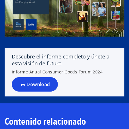
s
e
a
b
r
e
e
n
Descubre el informe completo y únete a
u
esta visión de futuro
n
Informe Anual Consumer Goods Forum 2024.
a
p
Download
e
s
t
a
ñ
Contenido relacionado
a