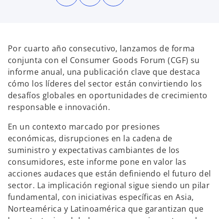
b
b
b
r
r
r
e
e
e
e
e
e
n
n
n
u
u
u
n
n
n
a
a
a
Por cuarto año consecutivo, lanzamos de forma
p
p
p
e
e
e
conjunta con el Consumer Goods Forum (CGF) su
s
s
s
t
t
t
informe anual, una publicación clave que destaca
a
a
a
ñ
ñ
ñ
cómo los líderes del sector están convirtiendo los
a
a
a
n
n
n
desafíos globales en oportunidades de crecimiento
u
u
u
e
e
e
responsable e innovación.
v
v
v
a
a
a
En un contexto marcado por presiones
económicas, disrupciones en la cadena de
suministro y expectativas cambiantes de los
consumidores, este informe pone en valor las
acciones audaces que están definiendo el futuro del
sector. La implicación regional sigue siendo un pilar
fundamental, con iniciativas específicas en Asia,
Norteamérica y Latinoamérica que garantizan que