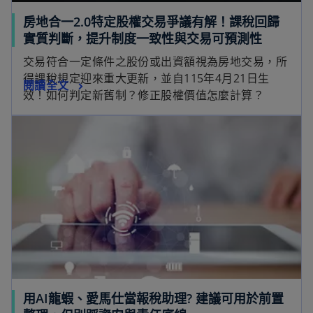
房地合一2.0特定股權交易爭議有解！課稅回歸
在
實質判斷，提升制度一致性與交易可預測性
新
交易符合一定條件之股份或出資額視為房地交易，所
標
得課稅規定迎來重大更新，並自115年4月21日生
在
閱讀全文
籤
效！如何判定新舊制？修正股權價值怎麼計算？
新
中
在新標籤中開啟
標
開
籤
啟
中
開
啟
用AI龍蝦、愛馬仕當報稅助理? 建議可用於前置