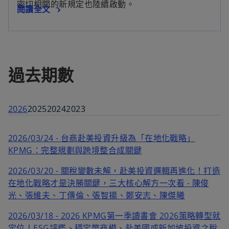
密切相關的新規定也陸續啟動。
在
閱讀全文
中
新
開
標
啟
籤
中
過去期數
開
啟
2026
2025
2024
2023
2026/03/24 - 台商赴美投資升級為「在地化戰略」
KPMG：完整規劃與跨境整合成關鍵
2026/03/20 - 關稅變數未解，赴美投資邏輯再進化！打造
在地化戰略才是決勝關鍵，三大核心解方一次看 - 陳俊
光、張維夫、丁傳倫、張智揚、鄭安志、陳傑曦
2026/03/18 - 2026 KPMG第一季讀書會 2026策略轉型就
定位！ESG評鑑、穩定幣商模、赴美國或新加坡投資之稅