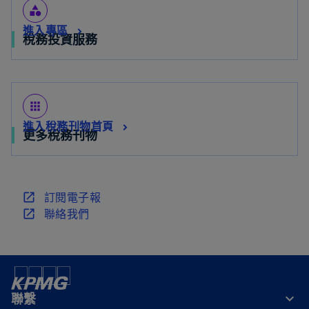
category
進入專區
稅務投資服務
apps
進入稅務刊物首頁
更多稅務刊物
在
訂閱電子報
新
在
聯絡我們
標
新
籤
標
中
籤
開
中
啟
開
聯繫