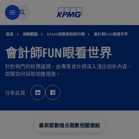
移動至主要內容
menu
search
首頁
洞察觀點
KPMG稅務新知與刊物
會計師FUN眼看世界
會計師FUN眼看世界
針對熱門的稅務議題，由專業會計師深入淺出剖析內容、
提醒如何採取相應措施。
在
在
新
新
分享此頁
標
標
籤
籤
中
中
開
開
啟
啟
最新期數
過去期數
相關連結