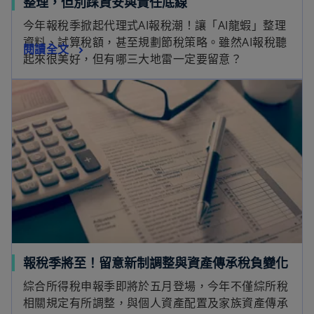
在
整理，但別踩資安與責任底線
新
今年報稅季掀起代理式AI報稅潮！讓「AI龍蝦」整理
標
資料、試算稅額，甚至規劃節稅策略。雖然AI報稅聽
在
閱讀全文
籤
起來很美好，但有哪三大地雷一定要留意？
新
中
在新標籤中開啟
標
開
籤
啟
中
開
啟
在
報稅季將至！留意新制調整與資產傳承稅負變化
新
綜合所得稅申報季即將於五月登場，今年不僅綜所稅
標
相關規定有所調整，與個人資產配置及家族資產傳承
籤