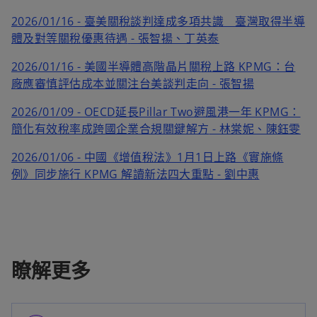
2026/01/16 - 臺美關稅談判達成多項共識 臺灣取得半導
體及對等關稅優惠待遇
- 張智揚、丁英泰
2026/01/16 - 美國半導體高階晶片關稅上路 KPMG：台
廠應審慎評估成本並關注台美談判走向
-
張智揚
2026/01/09 - OECD延長Pillar Two避風港一年 KPMG：
簡化有效稅率成跨國企業合規關鍵解方
- 林棠妮、陳鈺雯
2026/01/06 - 中國《增值稅法》1月1日上路《實施條
例》同步施行 KPMG 解讀新法四大重點
- 劉中惠
瞭解更多