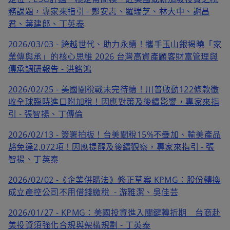
務課題，專家來指引 - 鄭安志、羅瑞芝、林大中、謝昌
君、葉建郎、丁英泰
2026/03/03 - 跨越世代、助力永續！攜手玉山銀揭曉「家
業傳與承」的核心思維 2026 台灣高資產顧客財富管理與
傳承調研報告 - 洪銘鴻
2026/02/25 - 美國關稅戰未完待續！川普啟動122條款徵
收全球臨時進口附加稅！因應對策及後續影響，專家來指
引 - 張智揚、丁傳倫
2026/02/13 - 簽署拍板！台美關稅15%不疊加、輸美產品
豁免達2,072項！因應提醒及後續觀察，專家來指引 - 張
智揚、丁英泰
2026/02/02 -《企業併購法》修正草案 KPMG：股份轉換
成立產控公司不用借錢繳稅
- 游雅潔、吳佳芸
2026/01/27 - KPMG：美國投資進入關鍵轉折期 台商赴
美投資須強化合規與架構規劃
- 丁英泰