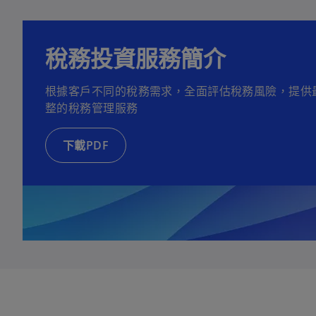
稅務投資服務簡介
在
根據客戶不同的稅務需求，全面評估稅務風險，提供
新
整的稅務管理服務
標
籤
下載PDF
中
開
啟