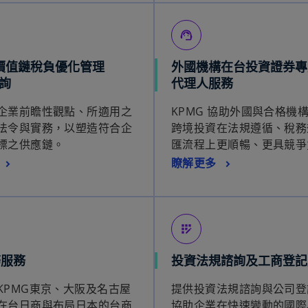
support_agent
與價值鏈稅負優化管理
外國機構在台投資證券專
諮詢
代理人服務
企業前瞻性觀點、所適用之
KPMG 協助外國與合格機
法令與實務，以塑造符合企
跨境投資在法規遵循、稅務
標之供應鏈。
匯流程上更順暢、更具競爭
瞭解更多
app_registration
務服務
投資法規諮詢及工商登記
KPMG東京、大阪及名古屋
提供投資法規諮詢與公司登
在台日商與布局日本的台商
協助企業在快速變動的國際