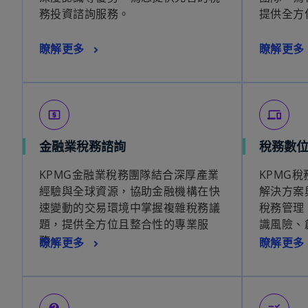
務投資諮詢服務。
提供全方
瞭解更多
瞭解更多
local_atm
phonelink
金融業稅務諮詢
稅務數
KPMG金融業稅務團隊結合深厚產業
KPMG
經驗與全球資源，協助金融機構在快
解決方案
速變動的交易環境中掌握複雜稅務議
稅務管理
題，提供全方位且整合性的專業服
識風險、
務。
瞭解更多
瞭解更多