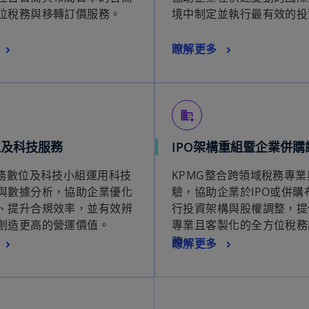
位稅務與移轉訂價服務。
境中制定並執行最有效的投
瞭解更多
domain_add
位及科技服務
IPO架構重組暨企業併購
稅務數位及科技小組運用科技
KPMG整合跨領域稅務專
與數據分析，協助企業優化
驗，協助企業於IPO或併購
、提升合規效率，並有效辨
行投資架構與股權調整，提
創造更高的營運價值。
專業且客製化的全方位稅務
務。
瞭解更多