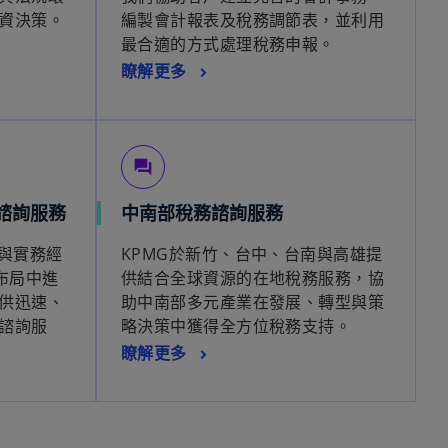
資決策。
編製會計報表及稅務調節表，並利用
最合適的方式處理稅務申報。
瞭解更多
forum
諮詢服務
中南部稅務諮詢服務
業與實務經
KPMG於新竹、台中、台南與高雄提
布局中進
供結合全球資源的在地稅務服務，協
供迅速、
助中南部多元產業在發展、轉型與策
諮詢服
略決策中獲得全方位稅務支持。
瞭解更多