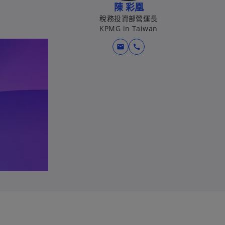
陳 彩凰
稅務投資部營運長
KPMG in Taiwan
mail
call