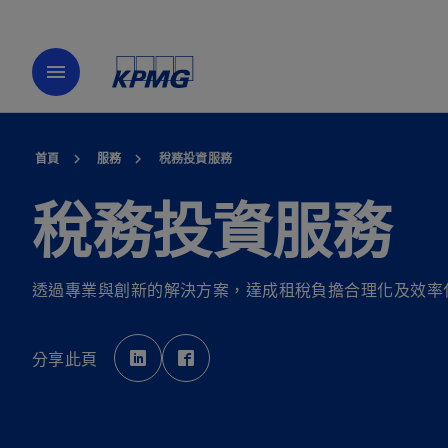
menu
首頁
服務
稅務投資服務
稅務投資服務
透過專業與創新的解決方案，達成租稅負擔合理化及效率
在
在
新
新
分享此頁
標
標
籤
籤
中
中
開
開
啟
啟