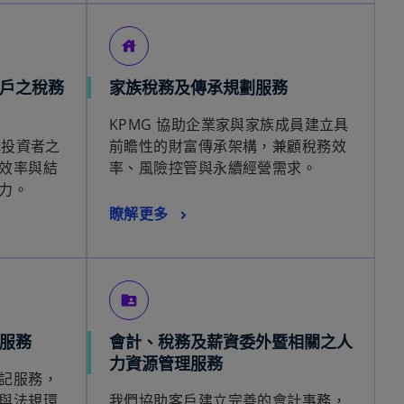
house
戶之稅務
家族稅務及傳承規劃服務
KPMG 協助企業家與家族成員建立具
構投資者之
前瞻性的財富傳承架構，兼顧稅務效
效率與結
率、風險控管與永續經營需求。
力。
瞭解更多
folder_shared
服務
會計、稅務及薪資委外暨相關之人
力資源管理服務
記服務，
與法規環
我們協助客戶建立完善的會計事務，