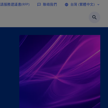
請服務建議書(RFP)
聯絡我們
台灣 (繁體中文)
sms
language
expand_more
search