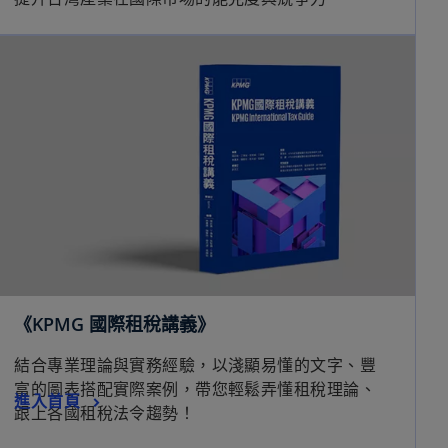
《KPMG 國際租稅講義》
結合專業理論與實務經驗，以淺顯易懂的文字、豐
富的圖表搭配實際案例，帶您輕鬆弄懂租稅理論、
進入首頁
跟上各國租稅法令趨勢！