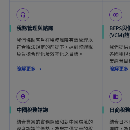
headset_mic
join_inner
稅務管理與諮詢
BEPS
(VCM)
我們協助客戶在稅務風險有效管理以
符合稅法規定的前提下，達到整體稅
我們提供
負負擔合理化及效率化之目標。
各國租稅
業經營目
瞭解更多
瞭解更多
person_pin
business
中國稅務諮詢
日商稅
結合豐富的實務經驗和對中國環境的
結合日本
深度認識等優勢，為您提供完善的稅
團隊，為