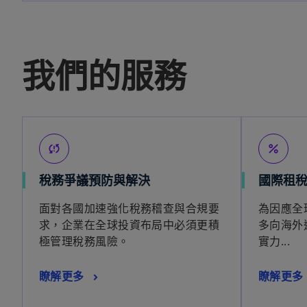
我們的服務
sync_problem
percent
稅務爭議預防與解決
國際租
面對各國加速強化稅務稽查與合規要
為因應全
求，企業在全球投資布局中必須更積
多向海外
極管理稅務風險。
實力...
瞭解更多
瞭解更多