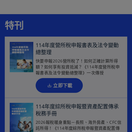
啟
特刊
114年度營所稅申報書表及法令變動
總整理
在
快要申報2026營所稅了！如何正確計算所得
額？如何享有投資抵減？《114年度營所稅申
新
報書表及法令變動總整理》一次傳授
標
籤
立即下載
中
開
啟
114年度綜所稅申報暨資產配置傳承
稅務手冊
在
2026報稅暖身重點－長照、海外房產、CFC信
託所得！《114年度綜所稅申報暨資產配置傳
新