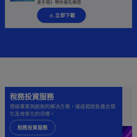
承手冊》帶你搶先解惑
標
籤
立即下載
中
開
啟
稅務投資服務
透過專業與創新的解決方案，達成租稅負擔合理
化及效率化的目標。
稅務投資服務