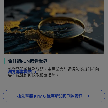
會計師FUN眼看世界
針對熱門的稅務議題，由專業會計師深入淺出剖析內
瀏覽專業觀點
容、提醒如何採取相應措施。
在
新
標
籤
搶先掌握 KPMG 稅務新知與刊物資訊
中
開