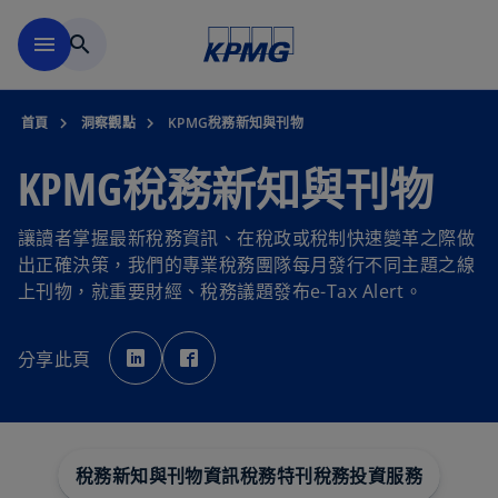
移動至主要內容
menu
search
首頁
洞察觀點
KPMG稅務新知與刊物
KPMG稅務新知與刊物
讓讀者掌握最新稅務資訊、在稅政或稅制快速變革之際做
出正確決策，我們的專業稅務團隊每月發行不同主題之線
上刊物，就重要財經、稅務議題發布e-Tax Alert。
在
在
新
新
分享此頁
標
標
籤
籤
中
中
開
開
啟
啟
稅務新知與刊物資訊
稅務特刊
稅務投資服務