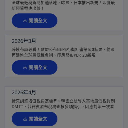
全球最低稅負制加速落地，歐盟、日本推出新規！印度最
新
新預算案也出爐！
標
籤
閱讀全文
中
開
啟
2026年3月
在
跨境布局必看！歐盟公布BEPS行動計畫第5項結果、德國
新
再跟進全球最低稅負制、印尼發布PER 23新規
標
籤
閱讀全文
中
開
啟
2026年4月
在
捷克調整增值稅認定標準、韓國立法導入當地最低稅負制
新
DMTT、菲律賓發布稅務查核多項指引，因應對策一次看
標
籤
閱讀全文
中