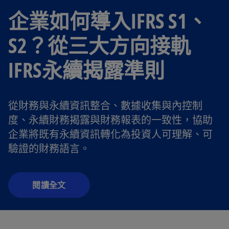
企業如何導入IFRS S1、
S2？從三大方向接軌
IFRS永續揭露準則
從財務與永續資訊整合、數據收集與內控制
度、永續財務揭露與財務報表的一致性，協助
企業將既有永續資訊轉化為投資人可理解、可
在
驗證的財務語言。
新
標
籤
閱讀全文
中
開
啟