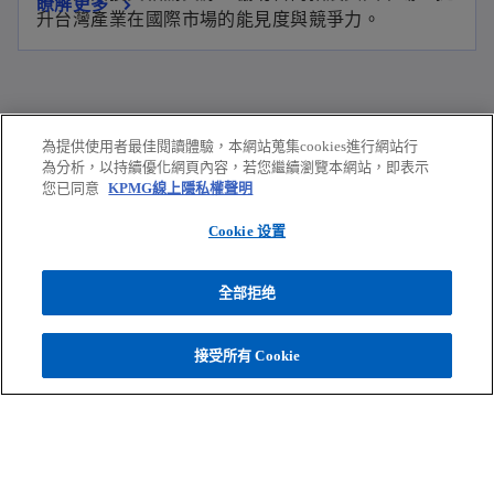
瞭解更多
升台灣產業在國際市場的能見度與競爭力。
為提供使用者最佳閱讀體驗，本網站蒐集cookies進行網站行
訂閱 KPMG 電子報
為分析，以持續優化網頁內容，若您繼續瀏覽本網站，即表示
您已同意
KPMG線上隱私權聲明
在
提供最新產業觀察、趨勢報告等，給您前瞻思維
新
Cookie 设置
及宏觀的視野
標
在
籤
新
瀏覽報別及試閱
全部拒绝
中
標
開
籤
登入／註冊會員帳號
接受所有 Cookie
啟
中
開
啟