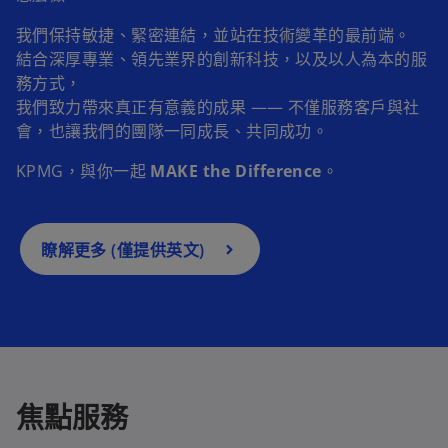
我們保持敏捷、緊密連結，並站在技術變革的最前端。
結合深厚專業、領先業界的創新科技，以及以人為本的服
務方式，
我們致力帶來真正有意義的成果 —— 不僅服務客戶與社
會，也讓我們的團隊一同成長、共同成功。
在
KPMG，與你一起
MAKE the Difference
。
新
標
籤
瞭解更多 (僅提供英文)
中
開
啟
焦點服務