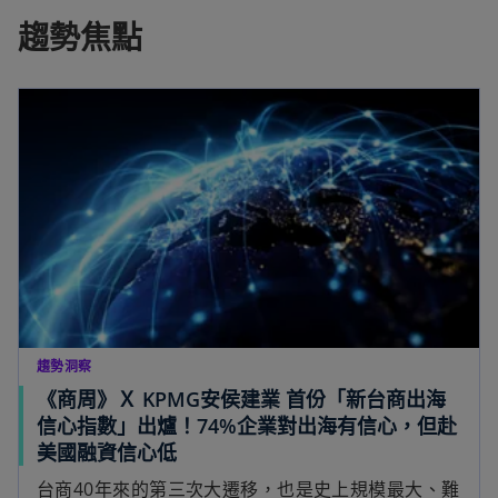
趨勢焦點
趨勢洞察
《商周》Ｘ KPMG安侯建業 首份「新台商出海
信心指數」出爐！74%企業對出海有信心，但赴
美國融資信心低
台商40年來的第三次大遷移，也是史上規模最大、難