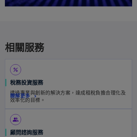
相關服務
percent
在
稅務投資服務
新
透過專業與創新的解決方案，達成租稅負擔合理化及
在
瞭解更多
標
效率化的目標。
新
籤
標
中
籤
開
people_alt
中
啟
顧問諮詢服務
開