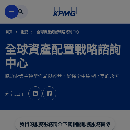
移動至主要內容
menu
search
首頁
服務
全球資產配置戰略諮詢中心
全球資產配置戰略諮詢
中心
協助企業主轉型佈局與經營，從保全中達成財富的永恆
在
在
新
新
分享此頁
標
標
籤
籤
中
中
開
開
啟
啟
我們的服務
服務簡介下載
相關服務
服務團隊