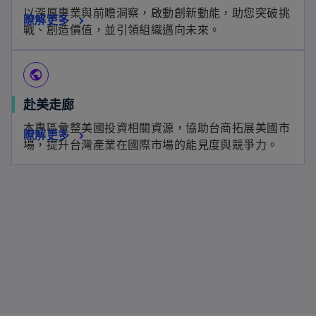
啟
以深厚專業與前瞻洞察，啟動創新動能，助您突破挑
瞭解更多
戰、創造價值，並引領組織邁向未來。
public
赴美走廊
本專區彙整美國投資相關資源，協助台商拓展美國市
瞭解更多
場，提升台灣產業在國際市場的能見度與競爭力。