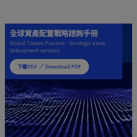
全球資產配置戰略諮詢手冊
在
Global Taiwan Practice - Strategic asset
新
delpoyment services
標
籤
下載PDF ／ Download PDF
中
開
啟