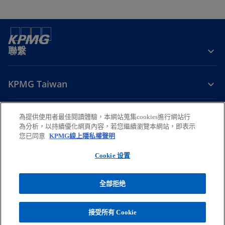
聯繫
KPMG Taiwan
掌握趨勢
為提供使用者最佳閱讀體驗，本網站蒐集cookies進行網站行
為分析，以持續優化網頁內容，若您繼續瀏覽本網站，即表示
您已同意
KPMG線上隱私權聲明
在
在
在
在
在
新
新
新
新
新
Cookie 设置
法律
標
隱私權
標
無障礙瀏覽
標
幫助
標
標
籤
籤
籤
籤
籤
© 2026 安侯建業聯合會計師事務所，係中華民國法律下之合夥組織暨與
全部拒绝
中
中
中
中
中
KPMG International 相關聯的全球組織下之獨立會員所，KPMG
開
開
開
開
開
International 係英國私人擔保有限公司。版權所有，保留一切權利。欲瞭解
更多有關 KPMG 全球組織架構之詳細資訊，請
啟
啟
啟
啟
啟
接受所有 Cookie
在
至
https://kpmg.com/governance
.