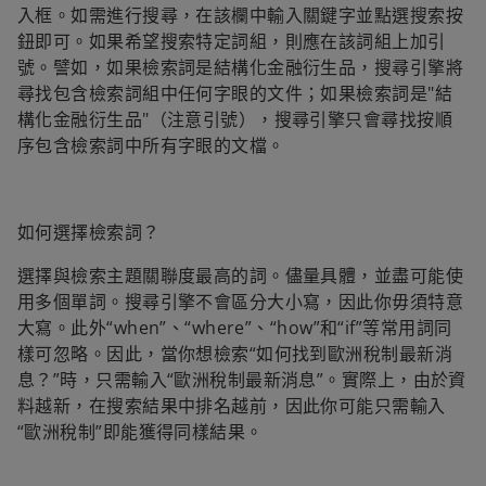
入框。如需進行搜尋，在該欄中輸入關鍵字並點選搜索按
鈕即可。如果希望搜索特定詞組，則應在該詞組上加引
號。譬如，如果檢索詞是結構化金融衍生品，搜尋引擎將
尋找包含檢索詞組中任何字眼的文件；如果檢索詞是"結
構化金融衍生品"（注意引號），搜尋引擎只會尋找按順
序包含檢索詞中所有字眼的文檔。
如何選擇檢索詞？
選擇與檢索主題關聯度最高的詞。儘量具體，並盡可能使
用多個單詞。搜尋引擎不會區分大小寫，因此你毋須特意
大寫。此外“when”、“where”、“how”和“if”等常用詞同
樣可忽略。因此，當你想檢索“如何找到歐洲稅制最新消
息？”時，只需輸入“歐洲稅制最新消息”。實際上，由於資
料越新，在搜索結果中排名越前，因此你可能只需輸入
“歐洲稅制”即能獲得同樣結果。