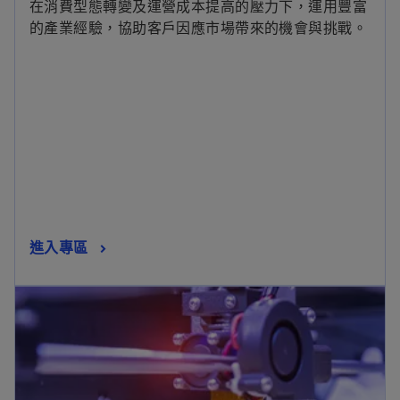
在消費型態轉變及運營成本提高的壓力下，運用豐富
的產業經驗，協助客戶因應市場帶來的機會與挑戰。
進入專區