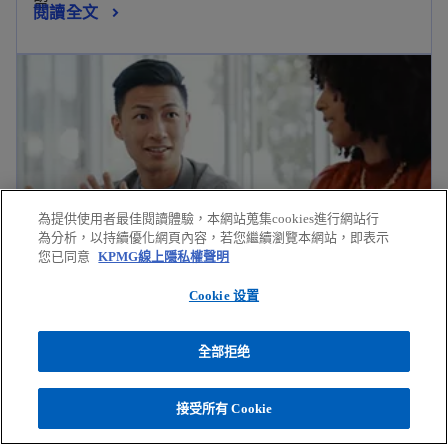
盟
閱讀全文
為提供使用者最佳閱讀體驗，本網站蒐集cookies進行網站行
為分析，以持續優化網頁內容，若您繼續瀏覽本網站，即表示
您已同意
KPMG線上隱私權聲明
Cookie 设置
南北家族企業治理兩樣情 南部傳承挑戰更需專
業助力
全部拒绝
企業面對多重挑戰，轉型重心已從節稅與資產傳承，
閱讀全文
轉向治理結構與家族文化的延續
接受所有 Cookie