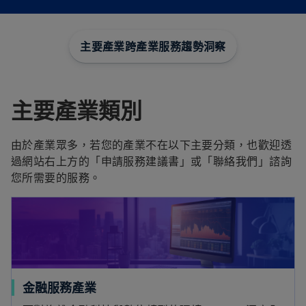
主要產業
跨產業服務
趨勢洞察
主要產業類別
由於產業眾多，若您的產業不在以下主要分類，也歡迎透
過網站右上方的「申請服務建議書」或「聯絡我們」諮詢
您所需要的服務。
金融服務產業