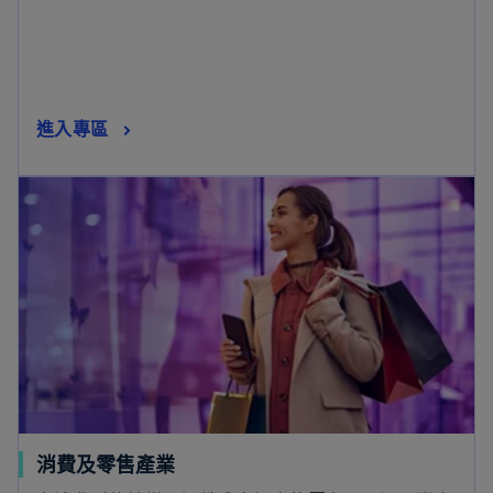
進入專區
消費及零售產業