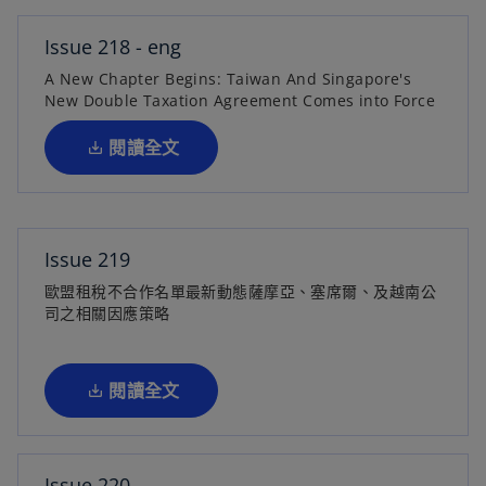
啟
Issue 218 - eng
在
A New Chapter Begins: Taiwan And Singapore's
新
New Double Taxation Agreement Comes into Force
標
籤
閱讀全文
中
開
啟
Issue 219
歐盟租稅不合作名單最新動態薩摩亞、塞席爾、及越南公
在
司之相關因應策略
新
標
籤
閱讀全文
中
開
啟
Issue 220