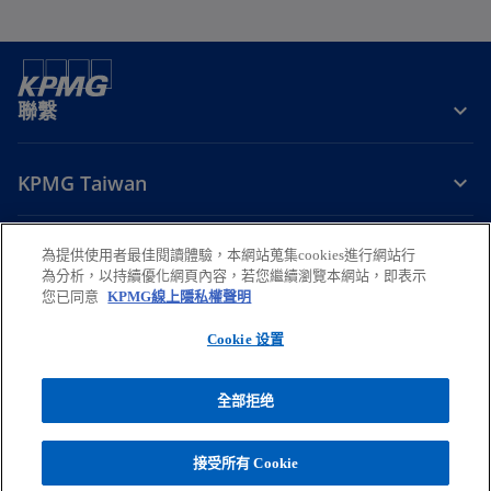
籤
標
中
籤
開
中
啟
開
聯繫
啟
KPMG Taiwan
掌握趨勢
為提供使用者最佳閱讀體驗，本網站蒐集cookies進行網站行
為分析，以持續優化網頁內容，若您繼續瀏覽本網站，即表示
在
在
在
在
在
您已同意
KPMG線上隱私權聲明
新
新
新
新
新
Cookie 设置
法律
標
隱私權
標
無障礙瀏覽
標
幫助
標
標
籤
籤
籤
籤
籤
© 2026 安侯建業聯合會計師事務所，係中華民國法律下之合夥組織暨與
全部拒绝
中
中
中
中
中
KPMG International 相關聯的全球組織下之獨立會員所，KPMG
開
開
開
開
開
International 係英國私人擔保有限公司。版權所有，保留一切權利。欲瞭解
更多有關 KPMG 全球組織架構之詳細資訊，請
啟
啟
啟
啟
啟
接受所有 Cookie
在
至
https://kpmg.com/governance
.