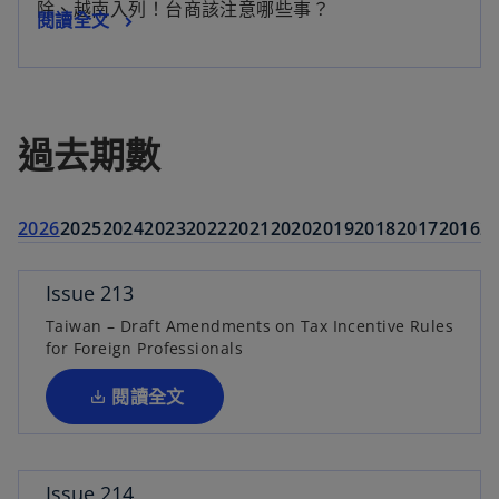
除、越南入列！台商該注意哪些事？
閱讀全文
過去期數
2026
2025
2024
2023
2022
2021
2020
2019
2018
2017
2016
2
Issue 213
在
Taiwan – Draft Amendments on Tax Incentive Rules
新
for Foreign Professionals
標
籤
閱讀全文
中
開
啟
Issue 214