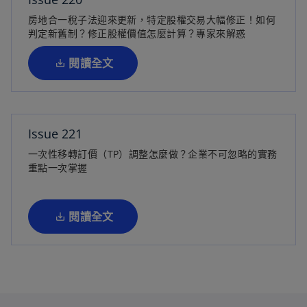
在
房地合一稅子法迎來更新，特定股權交易大幅修正！如何
新
判定新舊制？修正股權價值怎麼計算？專家來解惑
標
籤
閱讀全文
中
開
啟
Issue 221
一次性移轉訂價（TP）調整怎麼做？企業不可忽略的實務
在
重點一次掌握
新
標
籤
閱讀全文
中
開
啟