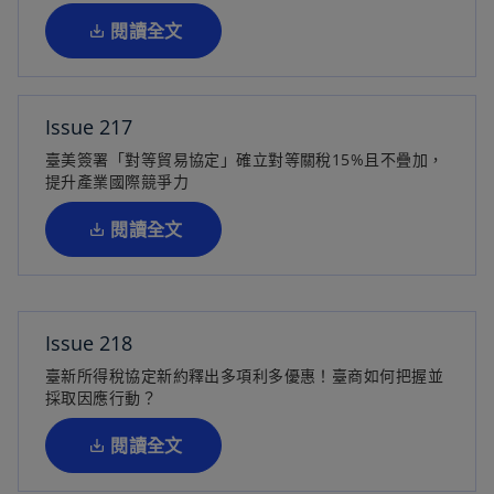
籤
閱讀全文
中
開
啟
Issue 217
在
臺美簽署「對等貿易協定」確立對等關稅15%且不疊加，
新
提升產業國際競爭力
標
籤
閱讀全文
中
開
啟
Issue 218
在
臺新所得稅協定新約釋出多項利多優惠！臺商如何把握並
新
採取因應行動？
標
籤
閱讀全文
中
開