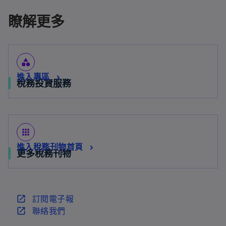
瞭解更多
category
進入專區
稅務投資服務
apps
進入稅務刊物首頁
更多稅務刊物
在
訂閱電子報
新
在
聯絡我們
標
新