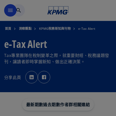
移動至主要內容
menu
search
首頁
洞察觀點
KPMG稅務新知與刊物
e-Tax Alert
e-Tax Alert
Tax專業團隊在稅制變革之際，就重要財經、稅務議題發
刊，讓讀者即時掌握新知、做出正確決策。
在
在
新
新
分享此頁
標
標
籤
籤
中
中
開
開
啟
啟
最新期數
過去期數
作者群
相關連結