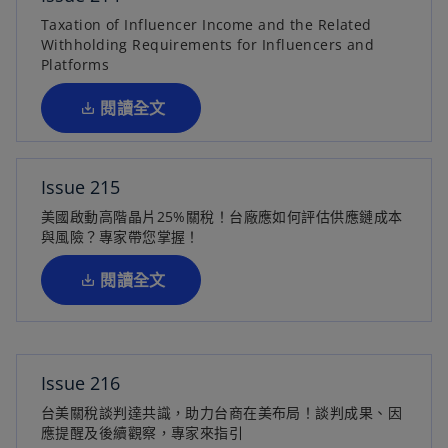
在
Taxation of Influencer Income and the Related
Withholding Requirements for Influencers and
新
Platforms
標
籤
閱讀全文
中
開
啟
Issue 215
在
美國啟動高階晶片25%關稅！台廠應如何評估供應鏈成本
新
與風險？專家帶您掌握！
標
籤
閱讀全文
中
開
啟
Issue 216
在
台美關稅談判達共識，助力台商在美布局！談判成果、因
新
應提醒及後續觀察，專家來指引
標