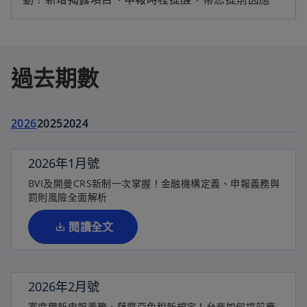
過去期數
2026
2025
2024
2026年1月號
在
BVI及開曼CRS新制一次掌握！金融機構定義、申報義務與
新
罰則風險全面解析
標
籤
閱讀全文
中
開
啟
2026年2月號
在
塞席爾新申報義務、薩摩亞免稅新規定！台商如何提前應