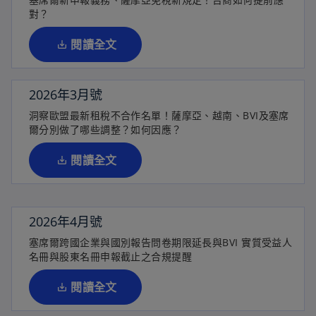
新
對？
標
籤
閱讀全文
中
開
啟
2026年3月號
在
洞察歐盟最新租稅不合作名單！薩摩亞、越南、BVI及塞席
新
爾分別做了哪些調整？如何因應？
標
籤
閱讀全文
中
開
啟
2026年4月號
在
塞席爾跨國企業與國別報告問卷期限延長與BVI 實質受益人
新
名冊與股東名冊申報截止之合規提醒
標
籤
閱讀全文
中
開