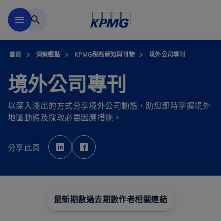
移動至主要內容
menu
search
首頁
洞察觀點
KPMG稅務新知與刊物
境外公司專刊
境外公司專刊
以深入淺出的方式分享境外公司動態，助您即時掌握境外
地區動態及採取必要因應措施。
在
在
新
新
分享此頁
標
標
籤
籤
中
中
開
開
啟
啟
最新期數
過去期數
作者
相關連結