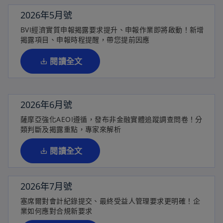
啟
2026年5月號
在
BVI經濟實質申報揭露要求提升、申報作業即將啟動！新增
新
揭露項目、申報時程提醒，帶您提前因應
標
籤
閱讀全文
中
開
啟
2026年6月號
在
薩摩亞強化AEOI遵循，發布非金融實體追蹤調查問卷！分
新
類判斷及揭露重點，專家來解析
標
籤
閱讀全文
中
開
啟
2026年7月號
在
塞席爾對會計紀錄提交、最終受益人管理要求更明確！企
新
業如何應對合規新要求
標