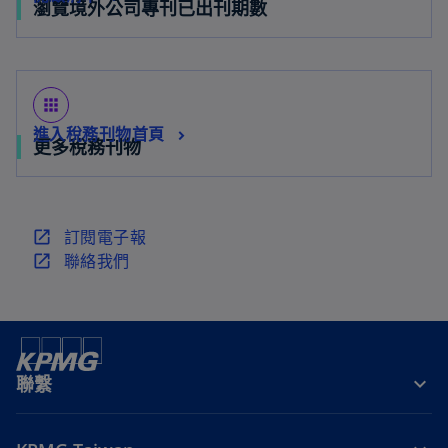
瀏覽境外公司專刊已出刊期數
apps
進入稅務刊物首頁
更多稅務刊物
在
訂閱電子報
新
在
聯絡我們
標
新
籤
標
中
籤
開
中
啟
開
聯繫
啟