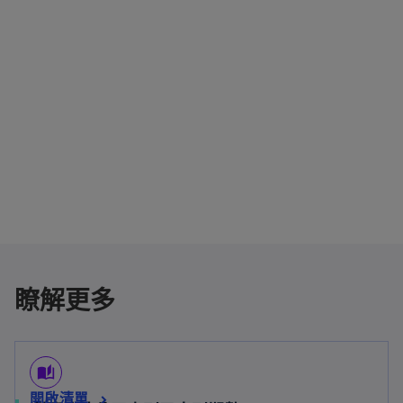
瞭解更多
auto_stories
開啟清單