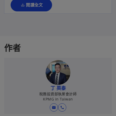
籤
閱讀全文
中
開
啟
作者
丁 英泰
稅務投資部執業會計師
KPMG in Taiwan
mail
call