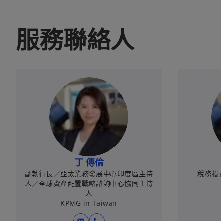
中
中
開
開
服務聯絡人
啟
啟
丁 傳倫
副執行長／亞太業務發展中心印度區主持
稅務投
人／全球資產配置戰略諮詢中心協同主持
人
KPMG in Taiwan