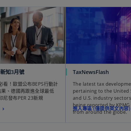
在新標籤中開啟
在
在
新知3月號
TaxNewsFlash
新
新
必看！歐盟公布BEPS行動計
The latest tax developm
標
標
結果、德國再跟進全球最低
pertaining to the United 
籤
籤
尼發布PER 23新規
and U.S. industry sectors
中
中
being reported by KPMG 
開
開
在
進入專區 (僅提供英文內容)
from around the globe.
啟
啟
新
標
籤