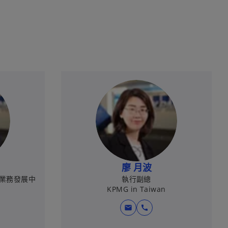
中
開
啟
廖 月波
業務發展中
執行副總
KPMG in Taiwan
mail
call