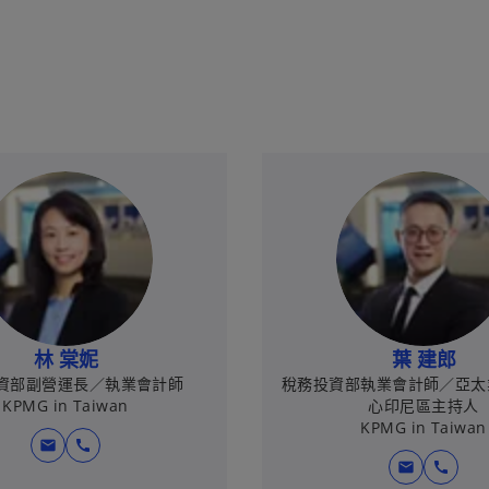
中
開
啟
林 棠妮
葉 建郎
資部副營運長／執業會計師
稅務投資部執業會計師／亞太
KPMG in Taiwan
心印尼區主持人
KPMG in Taiwan
mail
call
mail
call