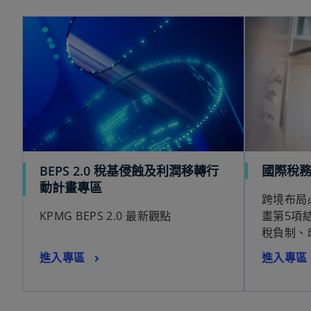
在新標籤中開啟
BEPS 2.0 稅基侵蝕及利潤移轉行
國際稅務
在
動計畫專區
跨境布局
新
KPMG BEPS 2.0 最新觀點
畫第5項
標
稅負制、印
籤
中
在
在
進入專區
進入專區
開
新
新
啟
標
標
籤
籤