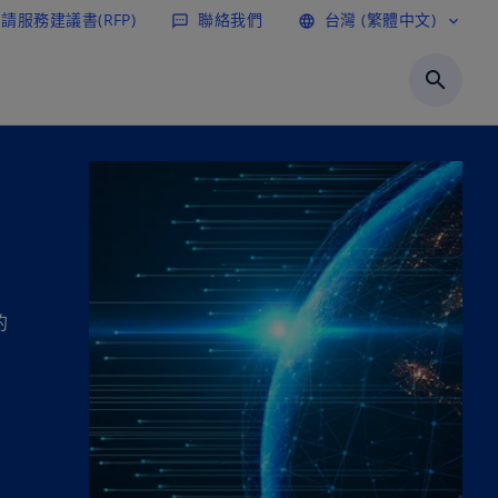
請服務建議書(RFP)
聯絡我們
台灣 (繁體中文)
sms
language
expand_more
search
的