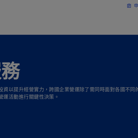
移動至主要內容
申
assignment
服務
投資以提升經營實力，跨國企業營運除了需同時面對各國不同
營運活動進行關鍵性決策。