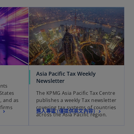
在新標籤中開啟
在新標籤中開啟
Asia Pacific Tax Weekly
在
Newsletter
ents
新
States
The KPMG Asia Pacific Tax Centre
標
, and as
publishes a weekly Tax newsletter
籤
firms
covering tax systems of countries
中
在
進入專區 (僅提供英文內容)
across the Asia Pacific region.
開
新
啟
標
籤