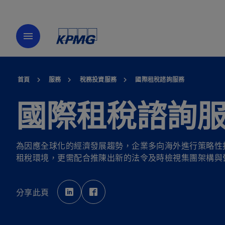
menu
首頁
服務
稅務投資服務
國際租稅諮詢服務
國際租稅諮詢
為因應全球化的經濟發展趨勢，企業多向海外進行策略性
租稅環境，更需配合推陳出新的法令及時檢視集團架構與
在
在
新
新
分享此頁
標
標
籤
籤
中
中
開
開
啟
啟