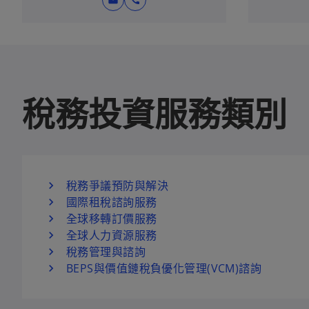
mail
call
稅務投資服務類別
稅務爭議預防與解決
國際租稅諮詢服務
全球移轉訂價服務
全球人力資源服務
稅務管理與諮詢
BEPS與價值鏈稅負優化管理(VCM)諮詢