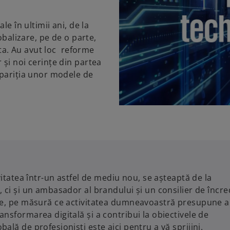
e în ultimii ani, de la
obalizare, pe de o parte,
lta. Au avut loc reforme
și noi cerințe din partea
apariția unor modele de
vitatea într-un astfel de mediu nou, se așteaptă de la
, ci și un ambasador al brandului și un consilier de încr
ție, pe măsură ce activitatea dumneavoastră presupune a
nsformarea digitală și a contribui la obiectivele de
ală de profesioniști este aici pentru a vă sprijini.