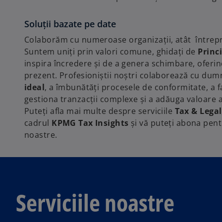
Soluții bazate pe date
Colaborăm cu numeroase organizații, atât întreprin
Suntem uniți prin valori comune, ghidați de
Princ
inspira încredere și de a genera schimbare, oferind
prezent. Profesioniștii noștri colaborează cu dum
ideal
, a îmbunătăți procesele de conformitate, a fa
gestiona tranzacții complexe și a adăuga valoare a
Puteți afla mai multe despre serviciile
Tax & Legal
cadrul
KPMG Tax Insights
și vă puteți abona pentr
noastre.
Serviciile noastre