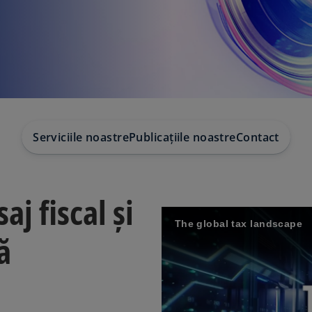
Serviciile noastre
Publicațiile noastre
Contact
aj fiscal și
The global tax landscape
ă