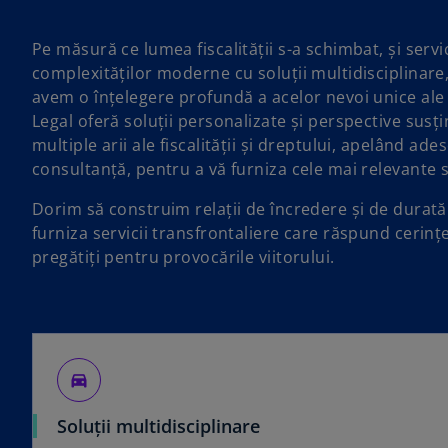
Pe măsură ce lumea fiscalității s-a schimbat, și serv
complexităților moderne cu soluții multidisciplinare,
avem o înțelegere profundă a acelor nevoi unice al
Legal oferă soluții personalizate și perspective susț
multiple arii ale fiscalității și dreptului, apelând ades
consultanță, pentru a vă furniza cele mai relevante s
Dorim să construim relații de încredere și de durată
furniza servicii transfrontaliere care răspund cerinț
pregătiți pentru provocările viitorului.
directions_car_filled
Soluții multidisciplinare