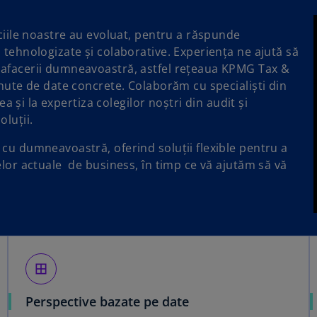
iciile noastre au evoluat, pentru a răspunde
 tehnologizate și colaborative. Experiența ne ajută să
e afacerii dumneavoastră, astfel rețeaua KPMG Tax &
inute de date concrete. Colaborăm cu specialiști din
ea și la expertiza colegilor noștri din audit și
oluții.
 cu dumneavoastră, oferind soluții flexible pentru a
elor actuale de business, în timp ce vă ajutăm să vă
border_all
Perspective bazate pe date