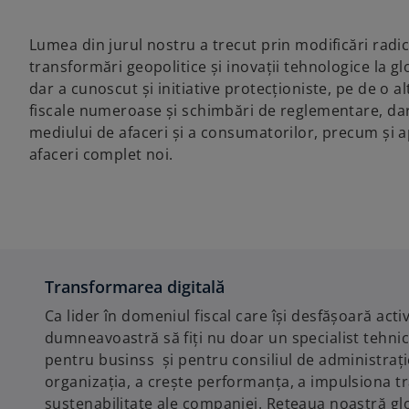
Lumea din jurul nostru a trecut prin modificări radical
transformări geopolitice și inovații tehnologice la gl
dar a cunoscut și initiative protecționiste, pe de o a
fiscale numeroase și schimbări de reglementare, dar 
mediului de afaceri și a consumatorilor, precum și 
afaceri complet noi.
Transformarea digitală
Ca lider în domeniul fiscal care își desfășoară acti
dumneavoastră să fiți nu doar un specialist tehnic
pentru businss și pentru consiliul de administra
organizația, a crește performanța, a impulsiona tra
sustenabilitate ale companiei. Rețeaua noastră glob