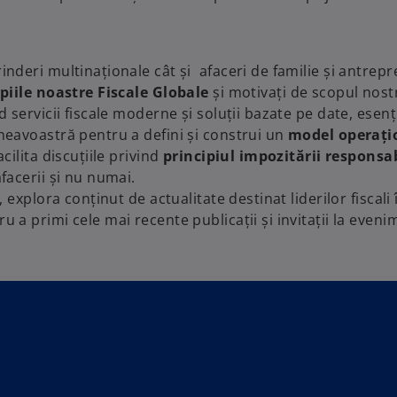
deri multinaționale cât și afaceri de familie și antrepr
ipiile noastre Fiscale Globale
și motivați de scopul nost
 servicii fiscale moderne și soluții bazate pe date, esenți
neavoastră pentru a defini și construi un
model operați
cilita discuțiile privind
principiul impozitării responsa
facerii și nu numai.
, explora conținut de actualitate destinat liderilor fiscali 
u a primi cele mai recente publicații și invitații la eveni