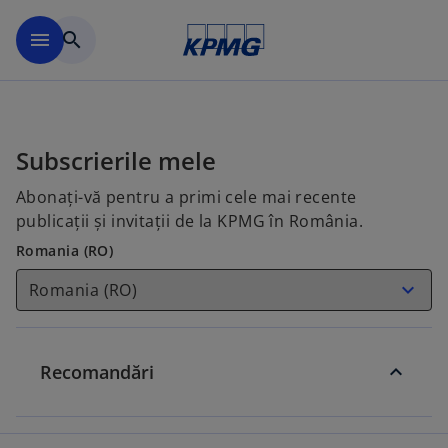
Skip to main content
menu
search
Subscrierile mele
Abonați-vă pentru a primi cele mai recente
publicații și invitații de la KPMG în România.
Romania (RO)
Recomandări
R