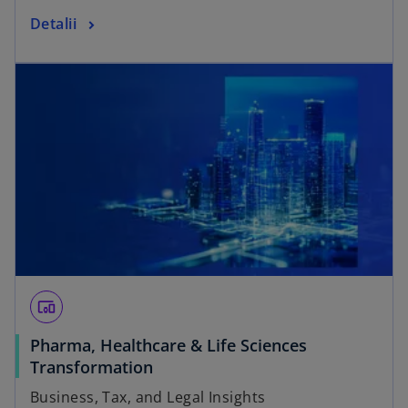
Detalii
devices_other
Pharma, Healthcare & Life Sciences
Transformation
Business, Tax, and Legal Insights