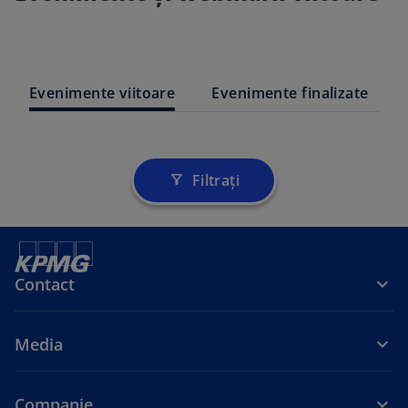
Evenimente viitoare
Evenimente finalizate
Filtrați
filter_alt
Contact
Media
Companie