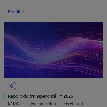
Detalii
blur_circular
Raport de transparență FY 2025
KPMG este dedicat calității și excelenței