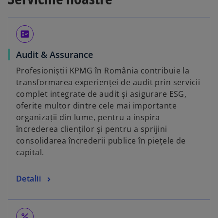
fact_check
Audit & Assurance
Profesioniștii KPMG în România contribuie la
transformarea experienței de audit prin servicii
complet integrate de audit și asigurare ESG,
oferite multor dintre cele mai importante
organizații din lume, pentru a inspira
încrederea clienților și pentru a sprijini
consolidarea încrederii publice în piețele de
capital.
Detalii
percent