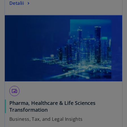
Detalii
devices_other
Pharma, Healthcare & Life Sciences
Transformation
Business, Tax, and Legal Insights