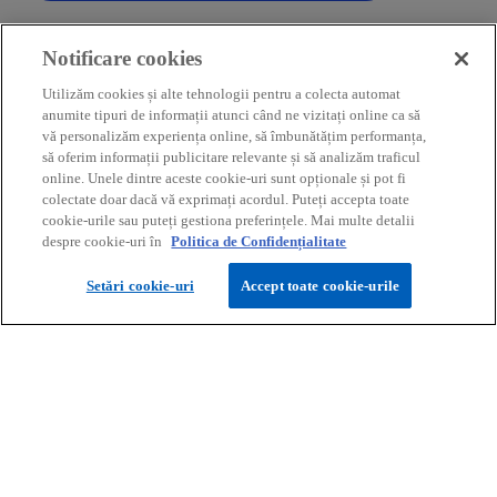
Notificare cookies
Utilizăm cookies și alte tehnologii pentru a colecta automat
anumite tipuri de informații atunci când ne vizitați online ca să
vă personalizăm experiența online, să îmbunătățim performanța,
să oferim informații publicitare relevante și să analizăm traficul
online. Unele dintre aceste cookie-uri sunt opționale și pot fi
colectate doar dacă vă exprimați acordul. Puteți accepta toate
cookie-urile sau puteți gestiona preferințele. Mai multe detalii
Trimiteți o cerere pentru
despre cookie-uri în
Politica de Confidențialitate
servicii profesionale
Setări cookie-uri
Accept toate cookie-urile
Completați informațiile necesare
pentru a putea lua legătura cu dvs.
Începeți