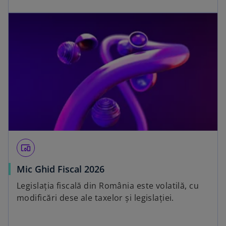
devices_other
Mic Ghid Fiscal 2026
Legislația fiscală din România este volatilă, cu
modificări dese ale taxelor și legislației.