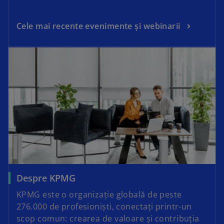
Cele mai recente evenimente și webinarii
Despre KPMG
KPMG este o organizație globală de peste
276.000 de profesioniști, conectați printr-un
scop comun: crearea de valoare și contribuția