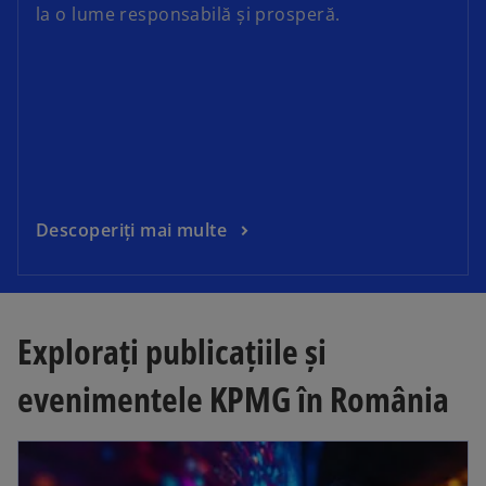
la o lume responsabilă și prosperă.
Descoperiți mai multe
Explorați publicațiile și
evenimentele KPMG în România