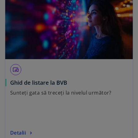
devices_other
Ghid de listare la BVB
Sunteți gata să treceți la nivelul următor?
Detalii