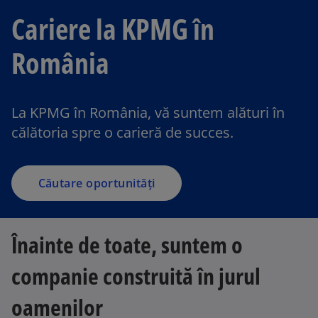
Cariere la KPMG în
România
o
p
e
La KPMG în România, vă suntem alături în
n
călătoria spre o carieră de succes.
s
i
n
a
Căutare oportunități
n
e
w
Înainte de toate, suntem o
t
a
companie construită în jurul
b
oamenilor