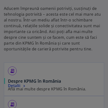
Aducem împreună oamenii potriviți, susținuți de
tehnologia potrivită – acesta este cel mai mare atu
al nostru. Într-un mediu aflat într-o schimbare
continuă, relațiile solide și conectivitatea sunt mai
importante ca oricând. Aici poți afla mai multe
despre cine suntem și ce facem, cum este să faci
parte din KPMG în România și care sunt
oportunitățile de carieră potrivite pentru tine.
receipt_long
Despre KPMG în România
Detalii
Află mai multe despre KPMG în România.
receipt_long