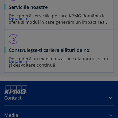
Serviciile noastre
Descoperă serviciile pe care KPMG România le
Detalii
oferă și modul în care generăm un impact real.
important_devices
o
Construiește-ți cariera alături de noi
p
Descoperă un mediu bazat pe colaborare, scop
o
Detalii
e
și dezvoltare continuă.
p
n
e
s
n
i
s
n
i
a
Contact
n
n
a
e
n
w
Media