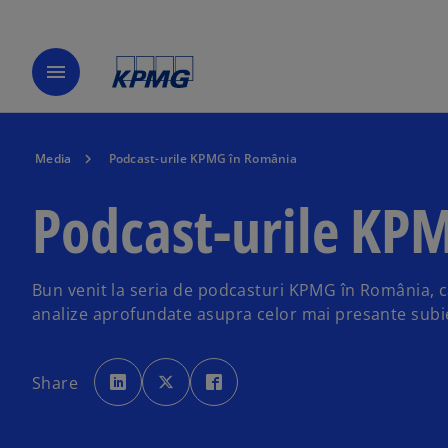
menu
Media
Podcast-urile KPMG în România
Podcast-urile KP
Bun venit la seria de podcasturi KPMG în România, c
analize aprofundate asupra celor mai presante subie
o
o
o
p
p
p
Share
e
e
e
n
n
n
s
s
s
i
i
i
n
n
n
a
a
a