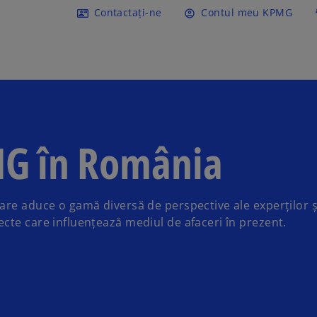
Mergeți la conținutul princi
Contactați-ne
Contul meu KPMG
contact_mail
account_circle
conn
MG în România
are aduce o gamă diversă de perspective ale experților ș
cte care influențează mediul de afaceri în prezent.