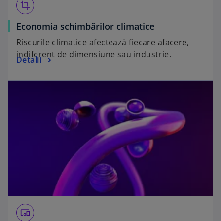
crop
Economia schimbărilor climatice
Riscurile climatice afectează fiecare afacere,
indiferent de dimensiune sau industrie.
Detalii
devices_other