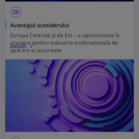
devices_other
Avantajul outsiderului
Europa Centrală și de Est – o oportunitate în
creștere pentru industria multinațională de
Detalii
apărare și securitate