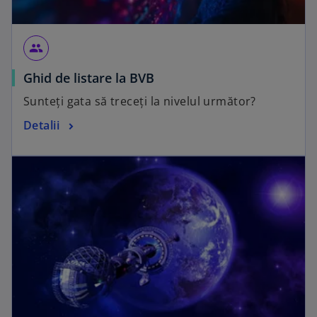
group
Ghid de listare la BVB
Sunteți gata să treceți la nivelul următor?
Detalii