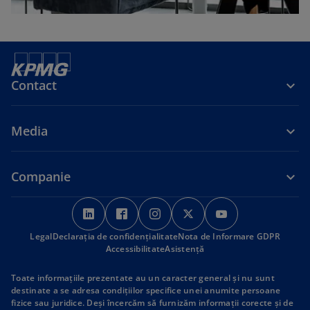
Contact
Media
Companie
o
o
o
o
o
p
p
p
p
p
Legal
Declarația de confidențialitate
e
e
e
Nota de Informare GDPR
e
e
Accessibilitate
Asistență
n
n
n
n
n
s
s
s
s
s
Toate informaţiile prezentate au un caracter general şi nu sunt
i
i
i
i
i
destinate a se adresa condiţiilor specifice unei anumite persoane
fizice sau juridice. Deşi încercăm să furnizăm informaţii corecte şi de
n
n
n
n
n