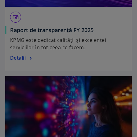
devices_other
Raport de transparență FY 2025
KPMG este dedicat calității și excelenței
serviciilor în tot ceea ce facem.
Detalii