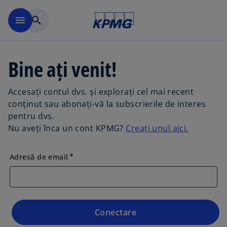
Mergeți la conținutul princi
menu
search
Bine ați venit!
Accesați contul dvs. și explorați cel mai recent
conținut sau abonați-vă la subscrierile de interes
pentru dvs.
Nu aveți înca un cont KPMG?
Creați unul aici.
Adresă de email
emergency
Conectare