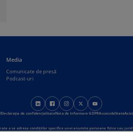
Media
Comunicate de presă
Podcast-uri
o
o
o
o
o
p
p
p
p
p
l
Declarația de confidențialitate
e
Nota de Informare GDPR
e
e
e
Accessibilitate
e
Asis
n
n
n
n
n
s
s
s
s
s
ate a se adresa condiţiilor specifice unei anumite persoane fizice sau jurid