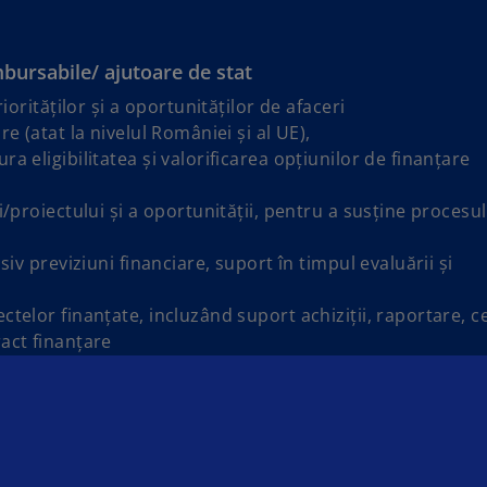
bursabile/ ajutoare de stat
riorităților și a oportunităților de afaceri
re (atat la nivelul României și al UE),
a eligibilitatea și valorificarea opțiunilor de finanțare
i/proiectului și a oportunității, pentru a susține procesul
siv previziuni financiare, suport în timpul evaluării și
ctelor finanțate, incluzând suport achiziții, raportare, c
ract finanțare