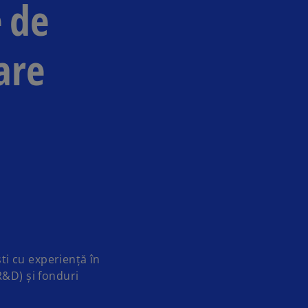
e de
are
i cu experiență în
R&D) și fonduri