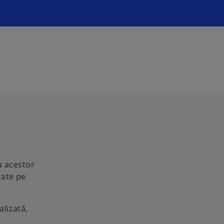
a acestor
zate pe
alizată,