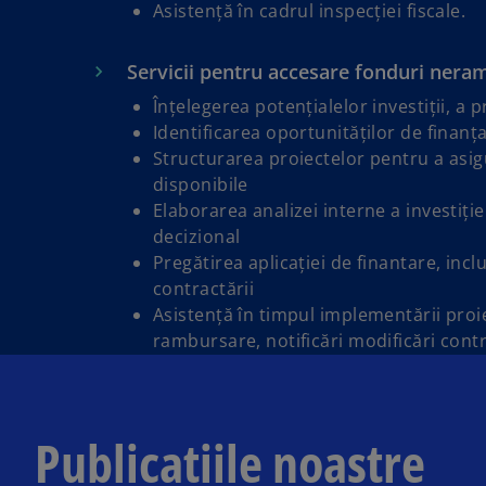
Asistență în cadrul inspecției fiscale.
Servicii pentru accesare fonduri neram
Înțelegerea potențialelor investiții, a p
Identificarea oportunităților de finanța
Structurarea proiectelor pentru a asigur
disponibile
Elaborarea analizei interne a investiție
decizional
Pregătirea aplicației de finantare, inclu
contractării
Asistență în timpul implementării proie
rambursare, notificări modificări cont
Publicațiile noastre