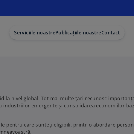
Serviciile noastre
Publicațiile noastre
Contact
d la nivel global. Tot mai multe țări recunosc importanț
a industriilor emergente și consolidarea economiilor ba
le pentru care sunteți eligibili, printr-o abordare person
dumneavoastră.