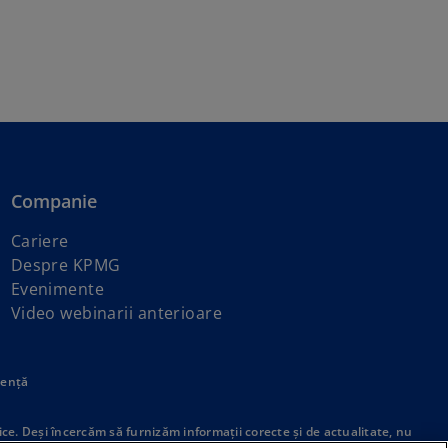
Companie
o
Cariere
p
Despre KPMG
e
Evenimente
n
Video webinarii anterioare
s
i
tență
n
a
n
ice. Deşi încercăm să furnizăm informaţii corecte şi de actualitate, nu