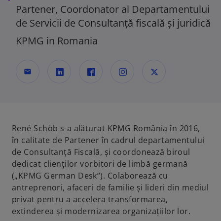
Partener, Coordonator al Departamentului
de Servicii de Consultanță fiscală și juridică
KPMG in Romania
mail
o
o
o
o
p
p
p
p
e
e
e
e
n
n
n
n
René Schöb s-a alăturat KPMG România în 2016,
s
s
s
s
în calitate de Partener în cadrul departamentului
i
i
i
i
de Consultanță Fiscală, și coordonează biroul
n
n
n
n
dedicat clienților vorbitori de limbă germană
a
a
a
a
(„KPMG German Desk”). Colaborează cu
n
n
n
n
antreprenori, afaceri de familie și lideri din mediul
e
e
e
e
privat pentru a accelera transformarea,
w
w
w
w
extinderea și modernizarea organizațiilor lor.