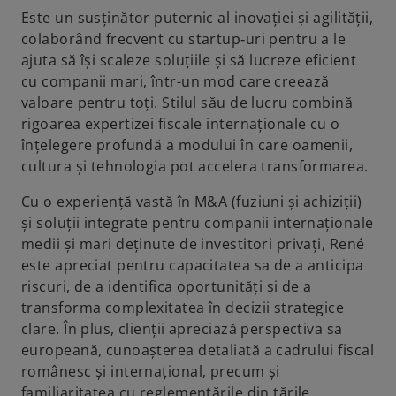
t
t
t
t
Este un susținător puternic al inovației și agilității,
a
a
a
a
colaborând frecvent cu startup‑uri pentru a le
b
b
b
b
ajuta să își scaleze soluțiile și să lucreze eficient
cu companii mari, într-un mod care creează
valoare pentru toți. Stilul său de lucru combină
rigoarea expertizei fiscale internaționale cu o
înțelegere profundă a modului în care oamenii,
cultura și tehnologia pot accelera transformarea.
Cu o experiență vastă în M&A (fuziuni și achiziții)
și soluții integrate pentru companii internaționale
medii și mari deținute de investitori privați, René
este apreciat pentru capacitatea sa de a anticipa
riscuri, de a identifica oportunități și de a
transforma complexitatea în decizii strategice
clare. În plus, clienții apreciază perspectiva sa
europeană, cunoașterea detaliată a cadrului fiscal
românesc și internațional, precum și
familiaritatea cu reglementările din țările