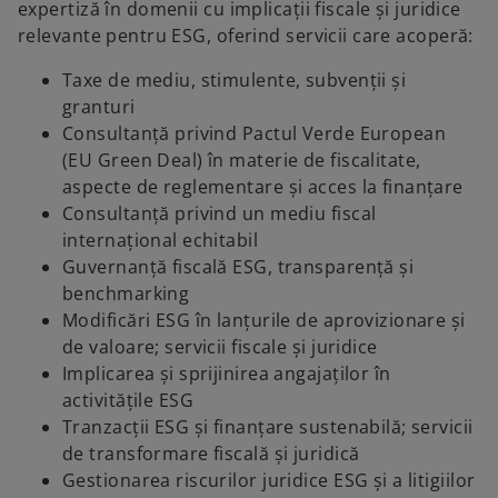
expertiză în domenii cu implicații fiscale și juridice
relevante pentru ESG, oferind servicii care acoperă:
a
Taxe de mediu, stimulente, subvenții și
granturi
Consultanță privind Pactul Verde European
(EU Green Deal) în materie de fiscalitate,
y
aspecte de reglementare și acces la finanțare
Consultanță privind un mediu fiscal
internațional echitabil
Guvernanță fiscală ESG, transparență și
V
benchmarking
Modificări ESG în lanțurile de aprovizionare și
de valoare; servicii fiscale și juridice
Implicarea și sprijinirea angajaților în
i
activitățile ESG
Tranzacții ESG și finanțare sustenabilă; servicii
de transformare fiscală și juridică
Gestionarea riscurilor juridice ESG și a litigiilor