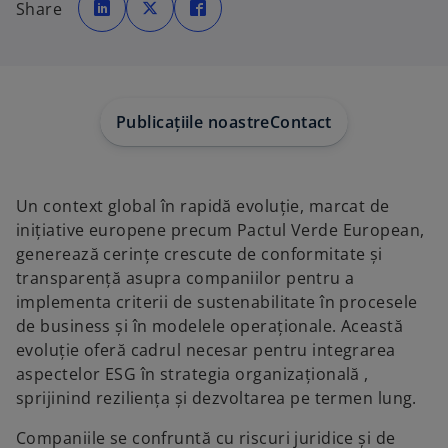
p
p
p
Share
e
e
e
n
n
n
s
s
s
i
i
i
n
n
n
a
a
a
n
n
n
e
e
e
w
w
w
Publicațiile noastre
Contact
t
t
t
a
a
a
b
b
b
Un context global în rapidă evoluție, marcat de
inițiative europene precum Pactul Verde European,
generează cerințe crescute de conformitate și
transparență asupra companiilor pentru a
implementa criterii de sustenabilitate în procesele
de business și în modelele operaționale. Această
evoluție oferă cadrul necesar pentru integrarea
aspectelor ESG în strategia organizațională ,
sprijinind reziliența și dezvoltarea pe termen lung.
Companiile se confruntă cu riscuri juridice și de