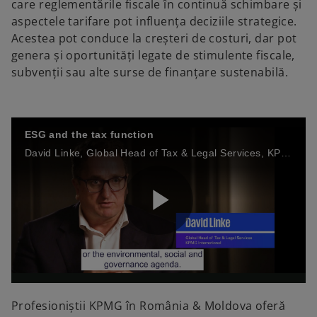
care reglementările fiscale în continuă schimbare și
aspectele tarifare pot influența deciziile strategice.
Acestea pot conduce la creșteri de costuri, dar pot
genera și oportunități legate de stimulente fiscale,
subvenții sau alte surse de finanțare sustenabilă.
ESG and the tax function
David Linke, Global Head of Tax & Legal Services, KPMG International, discusses ESG as it relates to the tax function, including how tax can play a role in driving the ESG agenda.
P
l
Profesioniștii KPMG în România & Moldova oferă