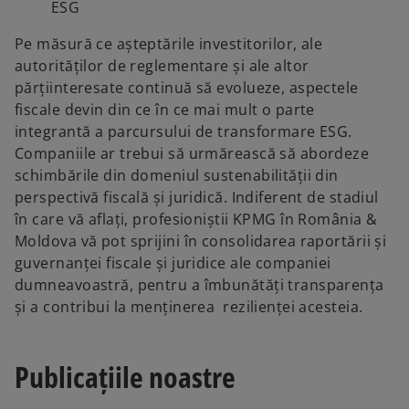
ESG
d
Pe măsură ce așteptările investitorilor, ale
autorităților de reglementare și ale altor
părțiinteresate continuă să evolueze, aspectele
e
fiscale devin din ce în ce mai mult o parte
integrantă a parcursului de transformare ESG.
Companiile ar trebui să urmărească să abordeze
schimbările din domeniul sustenabilității din
o
perspectivă fiscală și juridică. Indiferent de stadiul
în care vă aflați, profesioniștii KPMG în România &
Moldova vă pot sprijini în consolidarea raportării și
guvernanței fiscale și juridice ale companiei
dumneavoastră, pentru a îmbunătăți transparența
și a contribui la menținerea rezilienței acesteia.
Publicațiile noastre