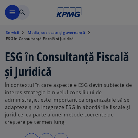
Mergeți la conținutul princi
menu
search
Servicii
Mediu, societate și guvernanță
ESG în Consultanță Fiscală și Juridică
ESG în Consultanță Fiscală
și Juridică
În contextul în care aspectele ESG devin subiecte de
interes strategic la nivelul consiliului de
administrație, este important ca organizațiile să se
adapteze și să integreze ESG în abordările fiscale și
juridice, ca parte a unei metode coerente de
creștere pe termen lung.
o
o
o