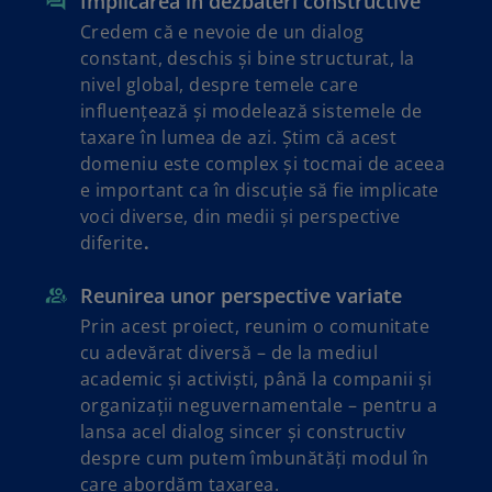
Implicarea în dezbateri constructive
Credem că e nevoie de un dialog
d
constant, deschis și bine structurat, la
nivel global, despre temele care
influențează și modelează sistemele de
taxare în lumea de azi. Știm că acest
e
domeniu este complex și tocmai de aceea
e important ca în discuție să fie implicate
voci diverse, din medii și perspective
diferite
.
o
Reunirea unor perspective variate
Prin acest proiect, reunim o comunitate
cu adevărat diversă – de la mediul
academic și activiști, până la companii și
organizații neguvernamentale – pentru a
lansa acel dialog sincer și constructiv
despre cum putem îmbunătăți modul în
care abordăm taxarea.