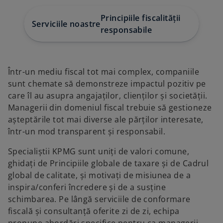
e
e
e
w
w
w
Principiile fiscalității
t
t
t
Serviciile noastre
Publica
a
a
a
responsabile
b
b
b
Într-un mediu fiscal tot mai complex, companiile
sunt chemate să demonstreze impactul pozitiv pe
care îl au asupra angajaților, clienților și societății.
Managerii din domeniul fiscal trebuie să gestioneze
așteptările tot mai diverse ale părților interesate,
într-un mod transparent și responsabil.
Specialiștii KPMG sunt uniți de valori comune,
ghidați de Principiile globale de taxare și de Cadrul
global de calitate, și motivați de misiunea de a
inspira/conferi încredere și de a susține
schimbarea. Pe lângă serviciile de conformare
fiscală și consultanță oferite zi de zi, echipa