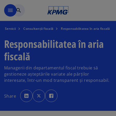
Mergeți la conținutul princi
menu
search
Servicii
Consultanță fiscală
Responsabilitatea în aria fiscală
Responsabilitatea în aria
fiscală
Managerii din departamentul fiscal trebuie să
gestioneze așteptările variate ale părților
interesate, într-un mod transparent și responsabil.
o
o
o
p
p
p
Share
e
e
e
n
n
n
s
s
s
i
i
i
n
n
n
a
a
a
n
n
n