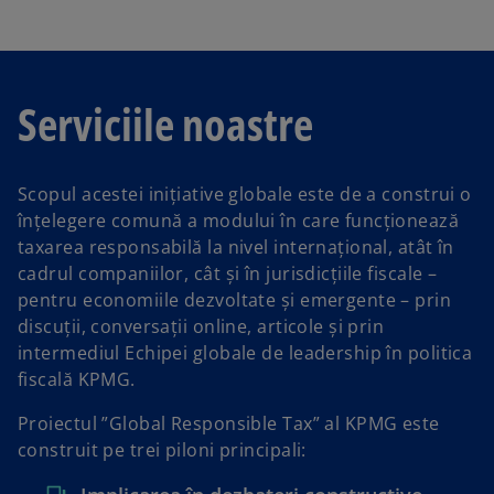
l
a
Serviciile noastre
Scopul acestei inițiative globale este de a construi o
y
înțelegere comună a modului în care funcționează
taxarea responsabilă la nivel internațional, atât în
cadrul companiilor, cât și în jurisdicțiile fiscale –
pentru economiile dezvoltate și emergente – prin
V
discuții, conversații online, articole și prin
intermediul Echipei globale de leadership în politica
fiscală KPMG.
Proiectul ”Global Responsible Tax” al KPMG este
i
construit pe trei piloni principali: