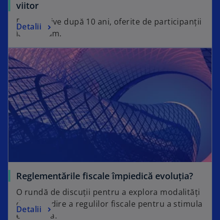
viitor
Perspective după 10 ani, oferite de participanții
Detalii
la program.
opens in a new tab
o
Reglementările fiscale împiedică evoluția?
p
O rundă de discuții pentru a explora modalități
e
de regândire a regulilor fiscale pentru a stimula
o
Detalii
n
economia.