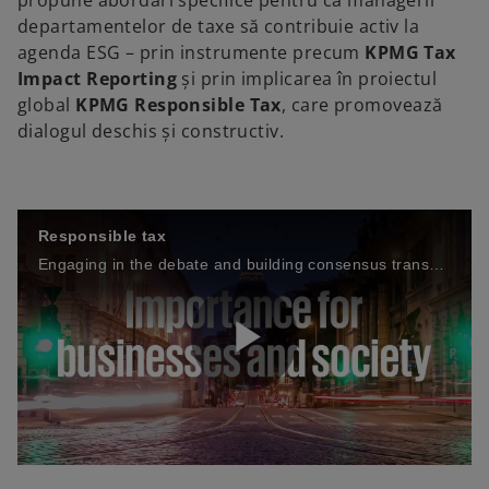
propune abordări specifice pentru ca managerii
departamentelor de taxe să contribuie activ la
agenda ESG – prin instrumente precum
KPMG Tax
Impact Reporting
și prin implicarea în proiectul
global
KPMG Responsible Tax
, care promovează
dialogul deschis și constructiv.
Responsible tax
Engaging in the debate and building consensus transparently to help ensure outcomes are fair and effective
P