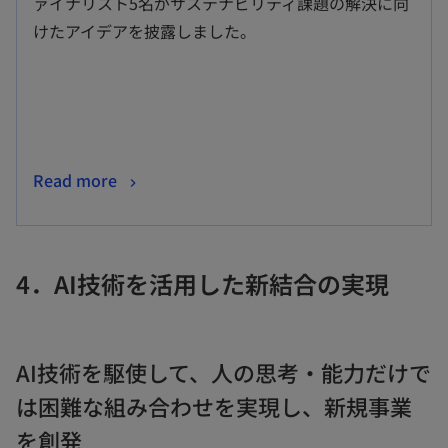
ァイナリスト5名がサステナビリティ課題の解決に向
ブ
けたアイデアを披露しました。
で
開
く
新
Read more
し
い
タ
4．AI技術を活用した新結合の実現
ブ
で
開
AI技術を駆使して、人の思考・能力だけで
く
は困難な組み合わせを実現し、新規事業
を創発