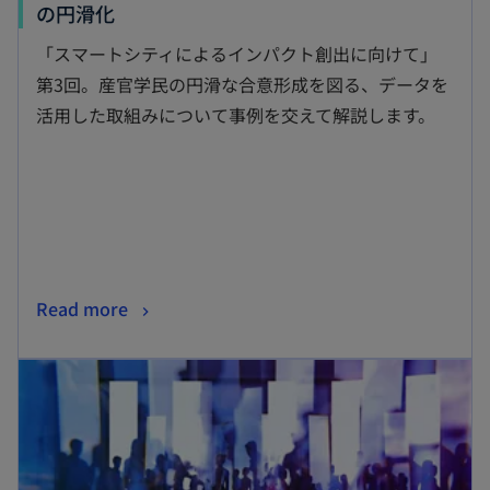
新
の円滑化
し
「スマートシティによるインパクト創出に向けて」
い
第3回。産官学民の円滑な合意形成を図る、データを
タ
活用した取組みについて事例を交えて解説します。
ブ
で
開
く
新
Read more
し
新しいタブで開く
い
タ
ブ
で