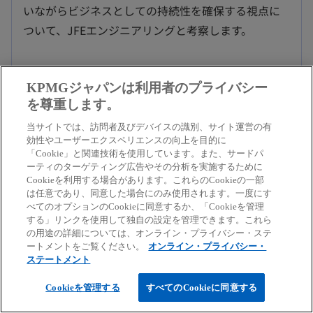
い
いながらビジネスとしての持続性を確保する視点に
タ
ついて、JFEエンジニアリングと考察します。
ブ
で
開
KPMGジャパンは利用者のプライバシー
く
を尊重します。
当サイトでは、訪問者及びデバイスの識別、サイト運営の有
新
Read more
効性やユーザーエクスペリエンスの向上を目的に
「Cookie」と関連技術を使用しています。また、サードパ
し
ーティのターゲティング広告やその分析を実施するために
新しいタブで開く
い
Cookieを利用する場合があります。これらのCookieの一部
は任意であり、同意した場合にのみ使用されます。一度にす
タ
べてのオプションのCookieに同意するか、「Cookieを管理
ブ
する」リンクを使用して独自の設定を管理できます。これら
で
の用途の詳細については、オンライン・プライバシー・ステ
ートメントをご覧ください。
オンライン・プライバシー・
開
ステートメント
く
Cookieを管理する
すべてのCookieに同意する