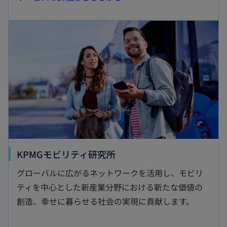
し
新しいタブで開く
い
タ
ブ
で
開
く
新
KPMGモビリティ研究所
し
グローバルに広がるネットワークを活用し、モビリ
い
ティを中心とした新産業分野における新たな価値の
タ
創造、幸せに暮らせる社会の実現に貢献します。
ブ
で