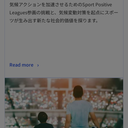
し
気候アクションを加速させるためのSport Positive
い
Leagues参画の挑戦と、気候変動対策を起点にスポー
タ
ツが生み出す新たな社会的価値を探ります。
ブ
で
開
く
新
Read more
し
新しいタブで開く
い
タ
ブ
で
開
く