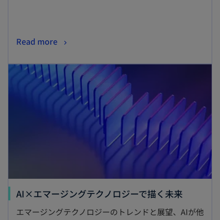
開
く
新
Read more
し
新しいタブで開く
い
タ
ブ
で
開
く
新
AI×エマージングテクノロジーで描く未来
し
エマージングテクノロジーのトレンドと展望、AIが他