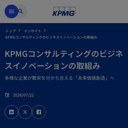
Skip to main content
menu
search
トップ
インサイト
KPMGコンサルティングのビジネスイノベーションの取組み
KPMGコンサルティングのビジネ
スイノベーションの取組み
多様な企業が繁栄を分かち合える「未来価値創造」へ
2026/07/21
event
新
新
新
し
し
し
い
い
い
タ
タ
タ
ブ
ブ
ブ
で
で
で
開
開
開