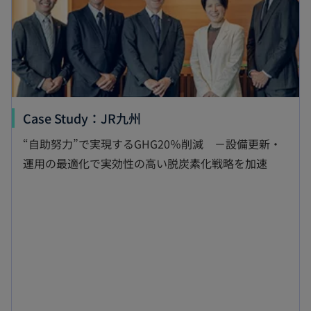
開
く
新
Case Study：JR九州
し
“自助努力”で実現するGHG20％削減 －設備更新・
い
運用の最適化で実効性の高い脱炭素化戦略を加速
タ
ブ
で
開
く