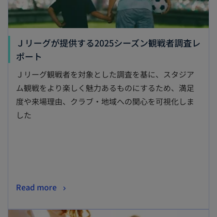
Ｊリーグが提供する2025シーズン観戦者調査レ
新
ポート
し
Ｊリーグ観戦者を対象とした調査を基に、スタジア
い
ム観戦をより楽しく魅力あるものにするため、満足
タ
度や来場理由、クラブ・地域への関心を可視化しま
ブ
した
で
開
く
新
Read more
し
新しいタブで開く
い