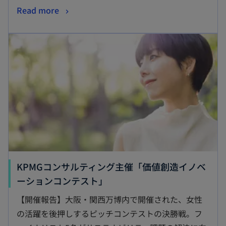
新
Read more
し
新しいタブで開く
い
タ
ブ
で
開
く
KPMGコンサルティング主催「価値創造イノベ
新
ーションコンテスト」
し
【開催報告】大阪・関西万博内で開催された、女性
い
の活躍を後押しするピッチコンテストの決勝戦。フ
タ