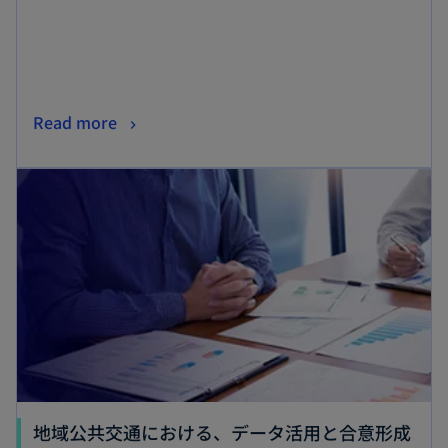
開
く
新
Read more
し
新しいタブで開く
い
タ
ブ
で
開
く
地域公共交通における、データ活用と合意形成