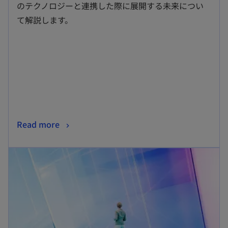
い
のテクノロジーと連携した際に展開する未来につい
タ
て解説します。
ブ
で
開
く
新
Read more
し
新しいタブで開く
い
タ
ブ
で
開
く