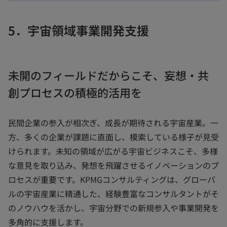
い
タ
5．宇宙領域事業開発支援
ブ
で
開
未開のフィールドだからこそ、妄想・共
く
創プロセスの積極的活用を
民間企業の参入が相次ぎ、成長が期待される宇宙産業。一
方、多くの企業が課題に直面し、模索している様子が見受
けられます。未知の領域が広がる宇宙ビジネスこそ、多様
な意見を取り込み、発想を飛躍させるイノベーションのプ
ロセスが重要です。KPMGコンサルティングは、グローバ
ルの宇宙産業に精通した、経験豊富なコンサルタントがそ
のノウハウを活かし、宇宙分野での新規参入や事業開発を
多角的に支援します。