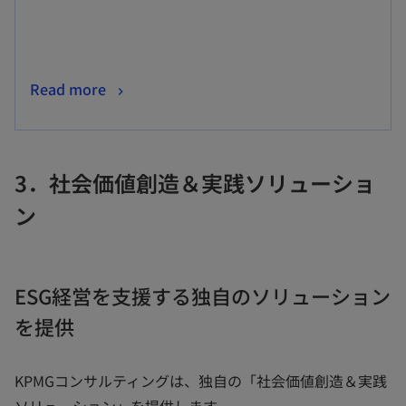
開
く
新
Read more
し
い
タ
3．社会価値創造＆実践ソリューショ
ブ
ン
で
開
く
ESG経営を支援する独自のソリューション
を提供
KPMGコンサルティングは、独自の「社会価値創造＆実践