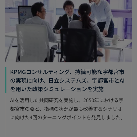
タ
ブ
で
開
く
KPMGコンサルティング、持続可能な宇都宮市
の実現に向け、日立システムズ、宇都宮市とAI
新
を用いた政策シミュレーションを実施
し
AIを活用した共同研究を実施し、2050年における宇
い
都宮市の姿と、指標の状況が最も改善するシナリオ
タ
に向けた4回のターニングポイントを発見しました。
ブ
で