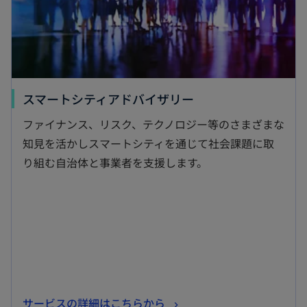
開
く
新
スマートシティアドバイザリー
し
ファイナンス、リスク、テクノロジー等のさまざまな
い
知見を活かしスマートシティを通じて社会課題に取
タ
り組む自治体と事業者を支援します。
ブ
で
開
く
新
サービスの詳細はこちらから