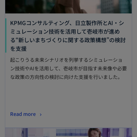
KPMGコンサルティング、日立製作所とAI・シ
ミュレーション技術を活用して壱岐市が進め
る“新しいまちづくりに関する政策構想”の検討
新
を支援
し
起こりうる未来シナリオを列挙するシミュレーショ
い
ン技術やAIを活用して、壱岐市が目指す未来像や必要
タ
な政策の方向性の検討に向けた支援を行いました。
ブ
で
開
く
新
Read more
し
新しいタブで開く
い