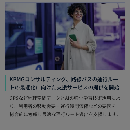
新しいタブで開く
KPMGコンサルティング、路線バスの運行ルー
新
トの最適化に向けた支援サービスの提供を開始
し
GPSなど地理空間データとAIの強化学習技術活用によ
い
り、利用者の移動需要・運行時間短縮などの要因を
タ
総合的に考慮し最適な運行ルート導出を支援します。
ブ
で