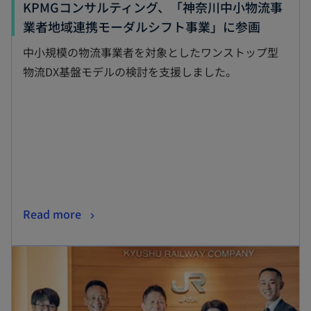
KPMGコンサルティング、「神奈川中小物流事
新
業者地域連携モーダルシフト事業」に参画
し
中小規模の物流事業者を対象としたワンストップ型
い
物流DX基盤モデルの検討を支援しました。
タ
ブ
で
開
く
新
Read more
し
新しいタブで開く
い
タ
ブ
で