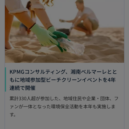
タ
ブ
で
開
く
KPMGコンサルティング、湘南ベルマーレとと
もに地域参加型ビーチクリーンイベントを4年
新
連続で開催
し
累計330人超が参加した、地域住民や企業・団体、フ
い
ァンが一体となった環境保全活動を本年も実施しま
タ
す。
ブ
で