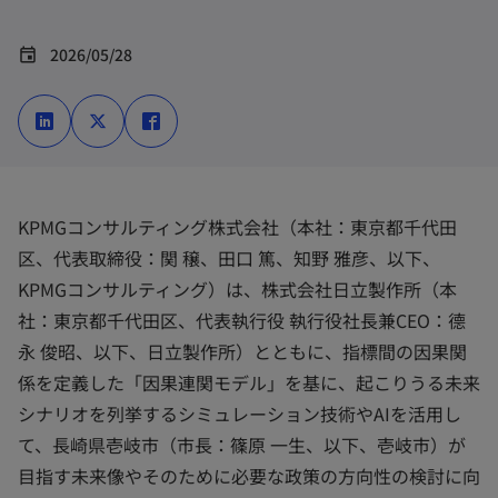
2026/05/28
event
新
新
新
し
し
し
い
い
い
タ
タ
タ
ブ
ブ
ブ
で
で
で
開
開
開
く
く
く
KPMGコンサルティング株式会社（本社：東京都千代田
区、代表取締役：関 穣、田口 篤、知野 雅彦、以下、
KPMGコンサルティング）は、株式会社日立製作所（本
社：東京都千代田区、代表執行役 執行役社長兼CEO：德
永 俊昭、以下、日立製作所）とともに、指標間の因果関
係を定義した「因果連関モデル」を基に、起こりうる未来
シナリオを列挙するシミュレーション技術やAIを活用し
て、長崎県壱岐市（市長：篠原 一生、以下、壱岐市）が
目指す未来像やそのために必要な政策の方向性の検討に向