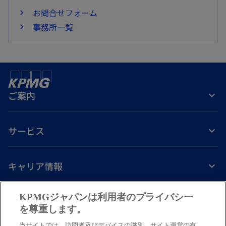
お問合せフォーム
事務所一覧
ご案内
サービス
キャリア情報
新
新
新
新
新
KPMGジャパンは利用者のプライバシー
し
し
し
し
し
を尊重します。
免責事項
プライバシーポリシー
アクセシビリティー
ヘルプ
通報窓口
い
い
い
い
い
当サイトでは、訪問者及びデバイスの識別、サイト運営の有