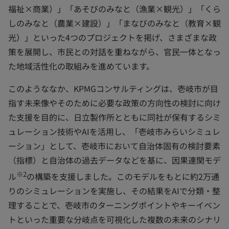
福祉×商業）」「あそびのみなと（漁業×観光）」「くら
しのみなと（農業×建設）」「まなびのみなと（教育×観
光）」といった4つのプロジェクトを掲げ、さまざまな政
策を展開し、市民との対話を重ねながら、官民一体となっ
た地域活性化の取組みを進めています。
このようななか、KPMGコンサルティングは、壱岐市が目
指す未来像やそのために必要な政策の方向性の検討に向け
た支援を目的に、日立製作所とともに同社が保有するシミ
ュレーション技術やAIを活用し、「壱岐市みらいシミュレ
ーション」として、壱岐市において自治体固有の検討要素
（指標）と自治体の過去データなどを基に、因果連関モデ
※2
ル
の構築を支援しました。このモデルをもとに約2万通
りのシミュレーションを実施し、その結果をAIで分類・整
理することで、壱岐市のターニングポイントやキーイベン
トといった重要な分岐点を可視化した複数の未来のシナリ