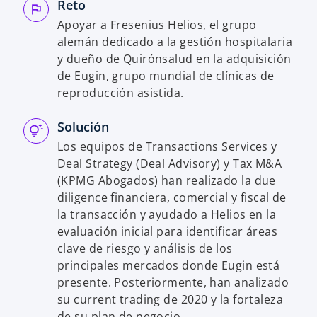
n
n
n
Reto
a
a
a
p
p
p
Apoyar a Fresenius Helios, el grupo
e
e
e
s
s
s
alemán dedicado a la gestión hospitalaria
t
t
t
a
a
a
y dueño de Quirónsalud en la adquisición
ñ
ñ
ñ
a
a
a
de Eugin, grupo mundial de clínicas de
n
n
n
u
u
u
reproducción asistida.
e
e
e
v
v
v
a
a
a
Solución
Los equipos de Transactions Services y
Deal Strategy (Deal Advisory) y Tax M&A
(KPMG Abogados) han realizado la due
diligence financiera, comercial y fiscal de
la transacción y ayudado a Helios en la
evaluación inicial para identificar áreas
clave de riesgo y análisis de los
principales mercados donde Eugin está
presente. Posteriormente, han analizado
su current trading de 2020 y la fortaleza
de su plan de negocio.