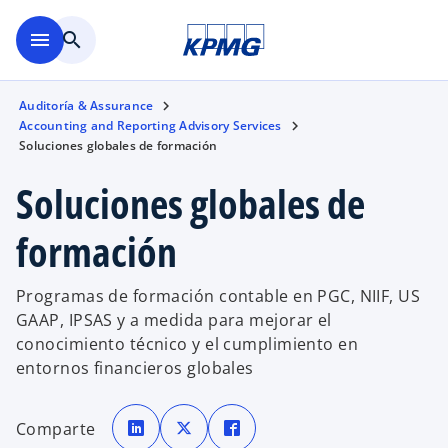
Saltar al contenido principal
menu
search
Auditoría & Assurance
Accounting and Reporting Advisory Services
Soluciones globales de formación
Soluciones globales de
formación
Programas de formación contable en PGC, NIIF, US
GAAP, IPSAS y a medida para mejorar el
conocimiento técnico y el cumplimiento en
entornos financieros globales
s
s
s
e
e
e
Comparte
a
a
a
b
b
b