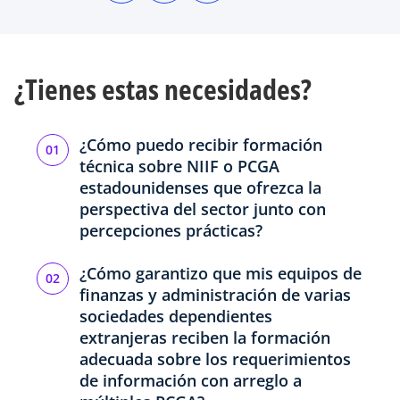
r
r
r
e
e
e
e
e
e
n
n
n
u
u
u
n
n
n
a
a
a
¿Tienes estas necesidades?
p
p
p
e
e
e
s
s
s
t
t
t
a
a
a
ñ
ñ
ñ
¿Cómo puedo recibir formación
a
a
a
n
n
n
técnica sobre NIIF o PCGA
u
u
u
e
e
e
estadounidenses que ofrezca la
v
v
v
a
a
a
perspectiva del sector junto con
percepciones prácticas?
¿Cómo garantizo que mis equipos de
finanzas y administración de varias
sociedades dependientes
extranjeras reciben la formación
adecuada sobre los requerimientos
de información con arreglo a