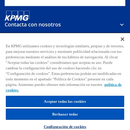
Contacta con nosotros
Sobre KPMG
En KPMG utilizamos cookies y tecnologías similares, propias y de terceros,
para mejorar nuestros servicios y mostrarte publicidad relacionada con tus
preferencias mediante el análisis de tus hábitos de navegación. Al clicar
Carreras
“Aceptar todas las cookies” consideramos que aceptas su uso. Puede
cambiar la configuración del uso de cookies haciendo clic en
“Configuración de cookies”. Estas preferencias podrán ser modificadas en
s
s
s
s
s
s
todo momento en el apartado “Política de Cookies” presente en cada
e
e
e
e
e
e
página. Asimismo puedes obtener más información en nuestra
política de
Aviso legal
Privacidad
a
Accesibilidad
a
a
Ayuda
Glosario
a
Política de cookies
a
a
cookies.
b
b
b
b
b
b
© 2026 KPMG, S.A., sociedad anónima española y firma miembro de la
Aceptar todas las cookies
r
r
r
r
r
r
organización global de KPMG de firmas miembro independientes
e
e
e
e
e
e
afiliadas a KPMG International Limited, sociedad inglesa limitada por
Rechazar todas
garantía. Todos los derechos reservados. Para más detalles sobre la
e
e
e
e
e
e
estructura de la organización global de KPMG, por favor
n
n
n
n
n
n
visita
https://kpmg.com/governance
.
Configuración de cookies