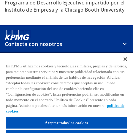
Programa de Desarrollo Ejecutivo impartido por el
Instituto de Empresa y la Chicago Booth University.
Contacta con nosotros
Sobre KPMG
En KPMG utilizamos cookies y tecnologías similares, propias y de terceros,
para mejorar nuestros servicios y mostrarte publicidad relacionada con tus
preferencias mediante el análisis de tus hábitos de navegación. Al clicar
Carreras
“Aceptar todas las cookies” consideramos que aceptas su uso. Puede
cambiar la configuración del uso de cookies haciendo clic en
s
s
s
s
s
s
“Configuración de cookies”. Estas preferencias podrán ser modificadas en
todo momento en el apartado “Política de Cookies” presente en cada
e
e
e
e
e
e
página. Asimismo puedes obtener más información en nuestra
política de
Aviso legal
Privacidad
a
Accesibilidad
a
a
Ayuda
Glosario
a
Política de cookies
a
a
cookies.
b
b
b
b
b
b
© 2026 KPMG, S.A., sociedad anónima española y firma miembro de la
r
r
r
r
r
r
Aceptar todas las cookies
organización global de KPMG de firmas miembro independientes
e
e
e
e
e
e
afiliadas a KPMG International Limited, sociedad inglesa limitada por