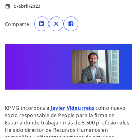
5/abril/2023
event
s
s
s
e
e
e
Comparte
a
a
a
b
b
b
r
r
r
e
e
e
e
e
e
n
n
n
u
u
u
n
n
n
a
a
a
p
p
p
e
e
e
s
s
s
t
t
t
a
a
a
ñ
ñ
ñ
a
a
a
n
n
n
u
u
u
e
e
e
v
v
v
a
a
a
KPMG incorpora a
Javier Vidaurreta
como nuevo
socio responsable de People para la firma en
España donde trabajan más de 5.500 profesionales.
Ha sido director de Recursos Humanos en