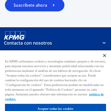
p
Suscríbete ahora
e
s
t
a
ñ
a
Contacta con nosotros
n
u
e
Sobre KPMG
v
En KPMG utilizamos cookies y tecnologías similares, propias y de terceros,
para mejorar nuestros servicios y mostrarte publicidad relacionada con tus
a
preferencias mediante el análisis de tus hábitos de navegación. Al clicar
Carreras
“Aceptar todas las cookies” consideramos que aceptas su uso. Puede
cambiar la configuración del uso de cookies haciendo clic en
s
s
s
s
s
s
“Configuración de cookies”. Estas preferencias podrán ser modificadas en
todo momento en el apartado “Política de Cookies” presente en cada
e
e
e
e
e
e
página. Asimismo puedes obtener más información en nuestra
política de
Aviso legal
Privacidad
a
Accesibilidad
a
a
Ayuda
Glosario
a
Política de cookies
a
a
cookies.
b
b
b
b
b
b
© 2026 KPMG, S.A., sociedad anónima española y firma miembro de la
r
r
r
r
r
r
Aceptar todas las cookies