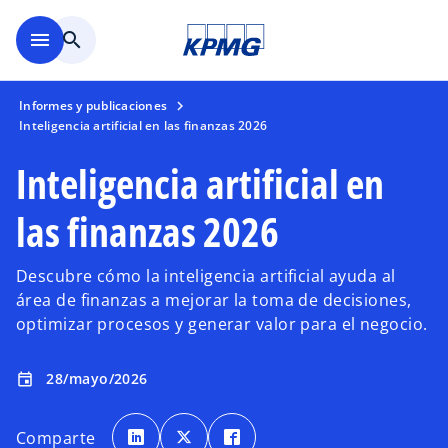
Saltar al contenido principal
menu
search
Informes y publicaciones
Inteligencia artificial en las finanzas 2026
Inteligencia artificial en
las finanzas 2026
Descubre cómo la inteligencia artificial ayuda al
área de finanzas a mejorar la toma de decisiones,
optimizar procesos y generar valor para el negocio.
28/mayo/2026
event
s
s
s
e
e
e
Comparte
a
a
a