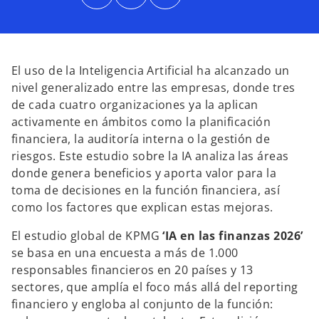
b
b
b
r
r
r
e
e
e
e
e
e
n
n
n
u
u
u
n
n
n
a
a
a
El uso de la Inteligencia Artificial ha alcanzado un
p
p
p
e
e
e
nivel generalizado entre las empresas, donde tres
s
s
s
t
t
t
de cada cuatro organizaciones ya la aplican
a
a
a
ñ
ñ
ñ
activamente en ámbitos como la planificación
a
a
a
n
n
n
financiera, la auditoría interna o la gestión de
u
u
u
e
e
e
riesgos. Este estudio sobre la IA analiza las áreas
v
v
v
a
a
a
donde genera beneficios y aporta valor para la
toma de decisiones en la función financiera, así
como los factores que explican estas mejoras.
El estudio global de KPMG
‘IA en las finanzas 2026’
se basa en una encuesta a más de 1.000
responsables financieros en 20 países y 13
sectores, que amplía el foco más allá del reporting
financiero y engloba al conjunto de la función: