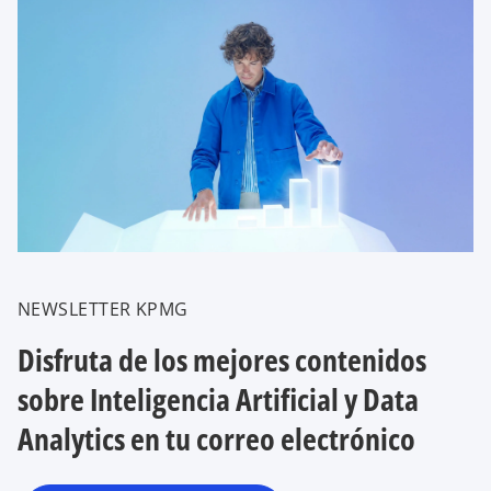
s
e
a
b
NEWSLETTER KPMG
r
e
Disfruta de los mejores contenidos
e
sobre Inteligencia Artificial y Data
n
u
Analytics en tu correo electrónico
n
a