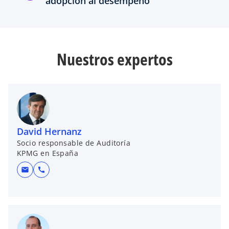
adopción al desempeño
Nuestros expertos
David Hernanz
Socio responsable de Auditoría
KPMG en España
mail
call