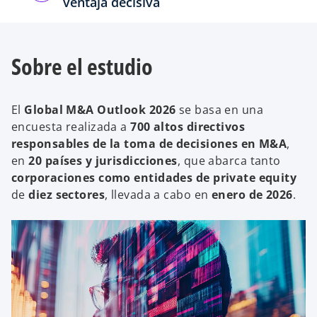
ventaja decisiva
Sobre el estudio
El
Global M&A Outlook 2026
se basa en una
encuesta realizada a
700 altos directivos
responsables de la toma de decisiones en M&A
,
en
20 países y jurisdicciones
, que abarca tanto
corporaciones como entidades de private equity
de
diez sectores
, llevada a cabo en
enero de 2026
.
s