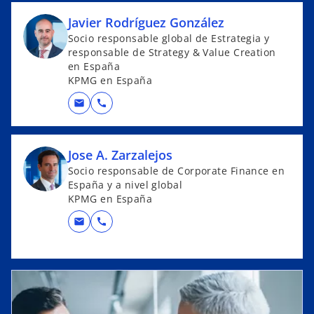
e
Javier Rodríguez González
v
Socio responsable global de Estrategia y
a
responsable de Strategy & Value Creation
en España
KPMG en España
mail
call
Jose A. Zarzalejos
Socio responsable de Corporate Finance en
España y a nivel global
KPMG en España
mail
call