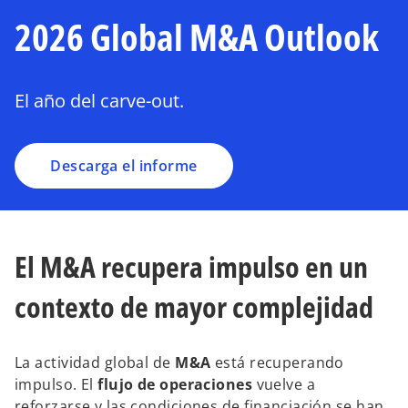
r
2026 Global M&A Outlook
e
e
n
u
El año del carve-out.
n
a
p
Descarga el informe
e
s
t
a
El M&A recupera impulso en un
ñ
a
contexto de mayor complejidad
n
u
e
La actividad global de
M&A
está recuperando
v
impulso. El
flujo de operaciones
vuelve a
a
reforzarse y las condiciones de financiación se han