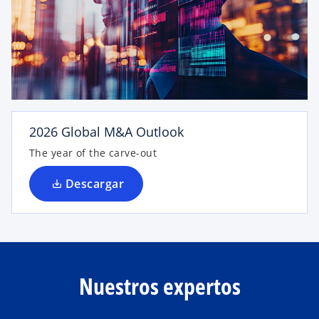
e
a
b
r
e
e
n
u
2026 Global M&A Outlook
n
The year of the carve-out
a
p
Descargar
e
s
t
a
ñ
a
Nuestros expertos
n
u