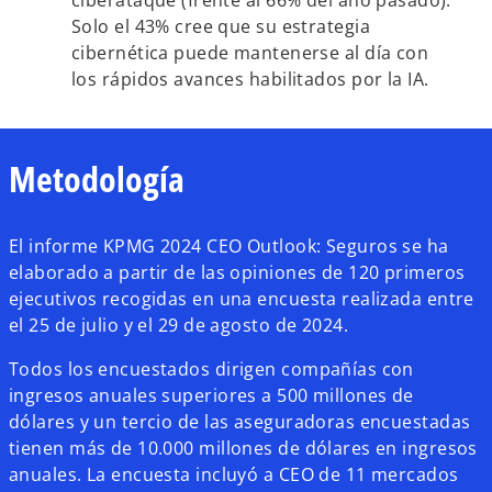
ciberataque (frente al 66% del año pasado).
Solo el 43% cree que su estrategia
cibernética puede mantenerse al día con
los rápidos avances habilitados por la IA.
Metodología
El informe KPMG 2024 CEO Outlook: Seguros se ha
elaborado a partir de las opiniones de 120 primeros
ejecutivos recogidas en una encuesta realizada entre
el 25 de julio y el 29 de agosto de 2024.
Todos los encuestados dirigen compañías con
ingresos anuales superiores a 500 millones de
dólares y un tercio de las aseguradoras encuestadas
tienen más de 10.000 millones de dólares en ingresos
anuales. La encuesta incluyó a CEO de 11 mercados