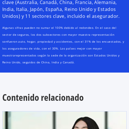
clave (Australia, Canadá, China, Francia, Alemania,
India, Italia, Japón, España, Reino Unido y Estados
Unidos) y 11 sectores clave, incluido el asegurador.
Algunas cifras pueden no sumar el 100% debido al redondeo. En el caso del
sector de seguros, los dos subsectores con mayor muestra representación
sonfueron auto, hogar, propiedad y accidentes, con el 31% de los encuestados, y
los aseguradores de vida, con el 30%. Los países mejor con mayor
muestrarepresentados según la sede de la organización son Estados Unidos y
Reino Unido, seguidos de China, India y Canadá.
Contenido relacionado