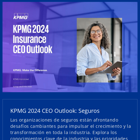
s
e
a
b
s
r
e
e
KPMG 2024 CEO Outlook: Seguros
a
e
b
Las organizaciones de seguros están afrontando
n
r
desafíos cambiantes para impulsar el crecimiento y la
u
transformación en toda la industria. Explora los
e
conocimientos clave de la industria y las prioridades
n