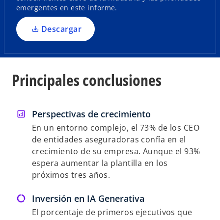
e
emergentes en este informe.
a
n
p
u
Descargar
e
n
s
a
t
p
a
e
Principales conclusiones
ñ
s
a
t
n
a
Perspectivas de crecimiento
u
ñ
En un entorno complejo, el 73% de los CEO
e
a
de entidades aseguradoras confía en el
v
n
crecimiento de su empresa. Aunque el 93%
a
u
espera aumentar la plantilla en los
e
próximos tres años.
v
a
Inversión en IA Generativa
El porcentaje de primeros ejecutivos que