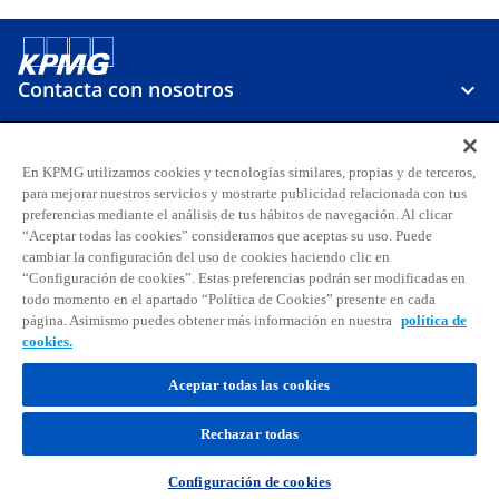
Contacta con nosotros
Sobre KPMG
En KPMG utilizamos cookies y tecnologías similares, propias y de terceros,
para mejorar nuestros servicios y mostrarte publicidad relacionada con tus
preferencias mediante el análisis de tus hábitos de navegación. Al clicar
Carreras
“Aceptar todas las cookies” consideramos que aceptas su uso. Puede
cambiar la configuración del uso de cookies haciendo clic en
“Configuración de cookies”. Estas preferencias podrán ser modificadas en
s
s
s
s
s
s
todo momento en el apartado “Política de Cookies” presente en cada
e
e
e
e
e
e
página. Asimismo puedes obtener más información en nuestra
política de
Aviso legal
Privacidad
a
Accesibilidad
a
a
Ayuda
Glosario
a
Política de cookies
a
a
cookies.
b
b
b
b
b
b
© 2026 KPMG, S.A., sociedad anónima española y firma miembro de la
Aceptar todas las cookies
r
r
r
r
r
r
organización global de KPMG de firmas miembro independientes
e
e
e
e
e
e
afiliadas a KPMG International Limited, sociedad inglesa limitada por
Rechazar todas
garantía. Todos los derechos reservados. Para más detalles sobre la
e
e
e
e
e
e
estructura de la organización global de KPMG, por favor
n
n
n
n
n
n
visita
https://kpmg.com/governance
.
Configuración de cookies
u
u
u
u
u
u