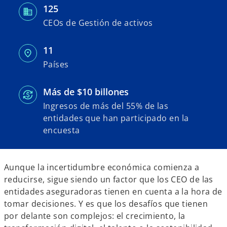
n
n
n
125
a
a
a
p
p
p
CEOs de Gestión de activos
e
e
e
s
s
s
t
t
t
a
a
a
ñ
ñ
ñ
11
a
a
a
n
n
n
Países
u
u
u
e
e
e
v
v
v
a
a
a
Más de $10 billones
Ingresos de más del 55% de las
entidades que han participado en la
encuesta
Aunque la incertidumbre económica comienza a
reducirse, sigue siendo un factor que los CEO de las
entidades aseguradoras tienen en cuenta a la hora de
tomar decisiones. Y es que los desafíos que tienen
por delante son complejos: el crecimiento, la