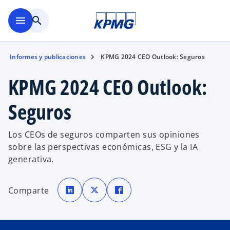
Saltar al contenido principal
menu
search
Informes y publicaciones
KPMG 2024 CEO Outlook: Seguros
KPMG 2024 CEO Outlook:
Seguros
Los CEOs de seguros comparten sus opiniones
sobre las perspectivas económicas, ESG y la IA
generativa.
s
s
s
e
e
e
Comparte
a
a
a
b
b
b
r
r
r
e
e
e
e
e
e
n
n
n
u
u
u