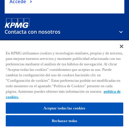
Accede
Contacta con nosotros
Sobre KPMG
En KPMG utilizamos cookies y tecnologías similares, propias y de terceros,
para mejorar nuestros servicios y mostrarte publicidad relacionada con tus
preferencias mediante el análisis de tus hábitos de navegación. Al clicar
Carreras
“Aceptar todas las cookies” consideramos que aceptas su uso. Puede
cambiar la configuración del uso de cookies haciendo clic en
“Configuración de cookies”. Estas preferencias podrán ser modificadas en
s
s
s
s
s
s
todo momento en el apartado “Política de Cookies” presente en cada
e
e
e
e
e
e
página. Asimismo puedes obtener más información en nuestra
política de
Aviso legal
Privacidad
a
Accesibilidad
a
a
Ayuda
Glosario
a
Política de cookies
a
a
cookies.
b
b
b
b
b
b
© 2026 KPMG, S.A., sociedad anónima española y firma miembro de la
Aceptar todas las cookies
r
r
r
r
r
r
organización global de KPMG de firmas miembro independientes
e
e
e
e
e
e
afiliadas a KPMG International Limited, sociedad inglesa limitada por
Rechazar todas
garantía. Todos los derechos reservados. Para más detalles sobre la
e
e
e
e
e
e
estructura de la organización global de KPMG, por favor