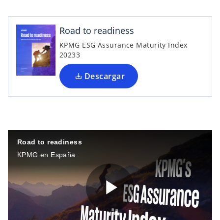
e
n
Road to readiness
u
KPMG ESG Assurance Maturity Index
n
20233
a
p
Descargar
e
s
t
a
ñ
a
Road to readiness
n
KPMG en España
u
e
v
a
P