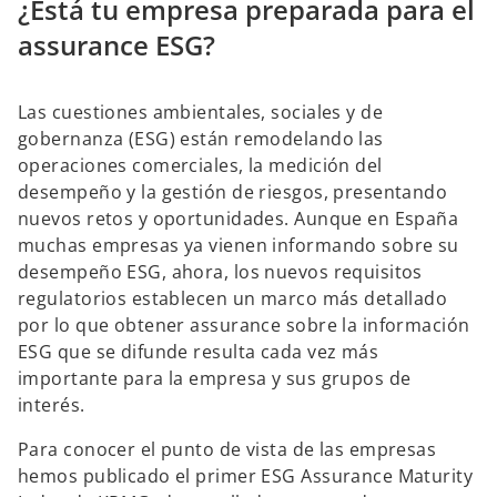
¿Está tu empresa preparada para el
e
e
e
s
s
s
t
t
t
assurance ESG?
a
a
a
ñ
ñ
ñ
a
a
a
n
n
n
u
u
u
Las cuestiones ambientales, sociales y de
e
e
e
v
v
v
gobernanza (ESG) están remodelando las
a
a
a
operaciones comerciales, la medición del
desempeño y la gestión de riesgos, presentando
nuevos retos y oportunidades. Aunque en España
muchas empresas ya vienen informando sobre su
desempeño ESG, ahora, los nuevos requisitos
regulatorios establecen un marco más detallado
por lo que obtener assurance sobre la información
ESG que se difunde resulta cada vez más
importante para la empresa y sus grupos de
interés.
Para conocer el punto de vista de las empresas
hemos publicado el primer ESG Assurance Maturity