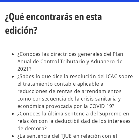
e
e
e
e
e
e
n
n
n
¿Qué encontrarás en esta
u
u
u
n
n
n
a
a
a
p
p
p
edición?
e
e
e
s
s
s
t
t
t
a
a
a
ñ
ñ
ñ
a
a
a
n
n
n
¿Conoces las directrices generales del Plan
u
u
u
e
e
e
Anual de Control Tributario y Aduanero de
v
v
v
a
a
a
2021?
¿Sabes lo que dice la resolución del ICAC sobre
el tratamiento contable aplicable a
reducciones de rentas de arrendamientos
como consecuencia de la crisis sanitaria y
económica provocada por la COVID 19?
¿Conoces la última sentencia del Supremo en
relación con la deductibilidad de los intereses
de demora?
¿La sentencia del TJUE en relación con el