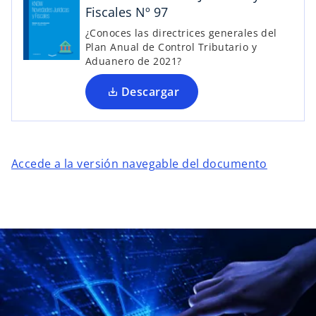
w
g
Fiscales Nº 97
n
.
u
¿Conoces las directrices generales del
Plan Anual de Control Tributario y
n
Aduanero de 2021?
a
p
Descargar
e
s
t
a
Accede a la versión navegable del documento
ñ
a
n
u
e
v
a