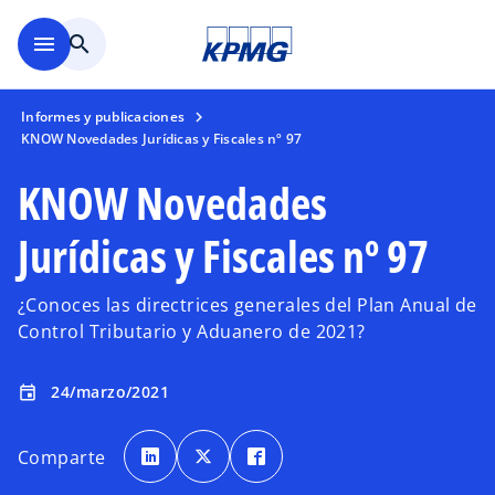
Saltar al contenido principal
menu
search
Informes y publicaciones
KNOW Novedades Jurídicas y Fiscales nº 97
KNOW Novedades
Jurídicas y Fiscales nº 97
¿Conoces las directrices generales del Plan Anual de
Control Tributario y Aduanero de 2021?
24/marzo/2021
event
s
s
s
e
e
e
Comparte
a
a
a
b
b
b
r
r
r