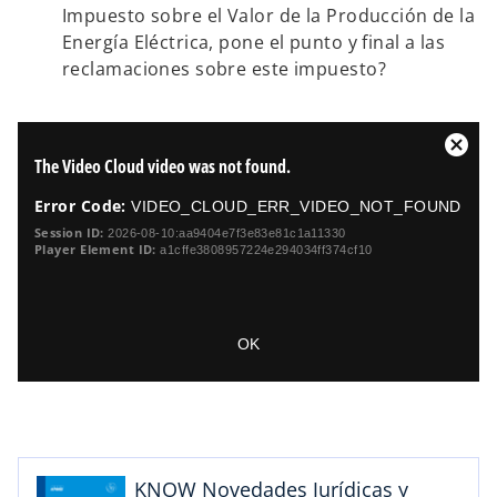
Impuesto sobre el Valor de la Producción de la
Energía Eléctrica, pone el punto y final a las
reclamaciones sobre este impuesto?
T
C
The Video Cloud video was not found.
h
l
i
o
Error Code:
VIDEO_CLOUD_ERR_VIDEO_NOT_FOUND
s
s
i
Session ID:
2026-08-10:aa9404e7f3e83e81c1a11330
e
Player Element ID:
a1cffe3808957224e294034ff374cf10
s
a
M
m
o
o
d
s
d
a
OK
a
e
l
l
a
D
w
b
i
i
a
r
n
l
d
e
o
o
KNOW Novedades Jurídicas y
e