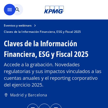
Saltar al contenido principal
menu
search
Eventos y webinars
Claves de la Información Financiera, ESG y Fiscal 2025
Claves de la Información
Financiera, ESG y Fiscal 2025
Accede a la grabación. Novedades
regulatorias y sus impactos vinculados a las
cuentas anuales y el reporting corporativo
del ejercicio 2025.
Madrid y Barcelona
location_on
s
s
s
e
e
e