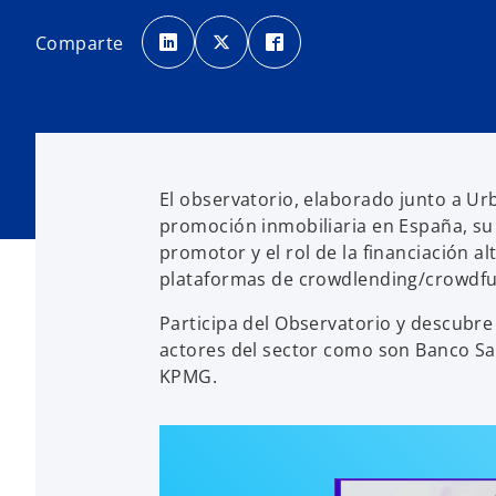
s
s
s
e
e
e
Comparte
a
a
a
b
b
b
r
r
r
e
e
e
e
e
e
n
n
n
u
u
u
n
n
n
a
a
a
p
p
p
e
e
e
s
s
s
El observatorio, elaborado junto a Urb
t
t
t
a
a
a
promoción inmobiliaria en España, su 
ñ
ñ
ñ
a
a
a
promotor y el rol de la financiación a
n
n
n
u
u
u
plataformas de crowdlending/crowdfu
e
e
e
v
v
v
a
a
a
Participa del Observatorio y descubre 
actores del sector como son Banco San
KPMG.