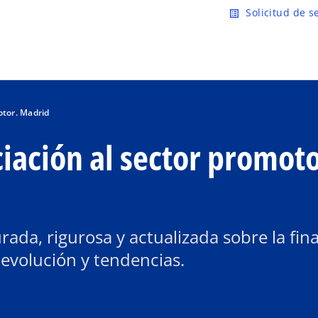
Saltar al contenido principal
Solicitud de s
list_alt
otor. Madrid
iación al sector promoto
rada, rigurosa y actualizada sobre la fin
 evolución y tendencias.