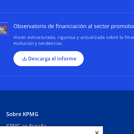
r
e
e
Observatorio de financiación al sector promoto
n
u
Visión estructurada, rigurosa y actualizada sobre la fin
n
evolución y tendencias.
a
p
Descarga el informe
e
s
t
a
ñ
a
n
u
Sobre KPMG
e
KPMG en España
v
Sala de Prensa
a