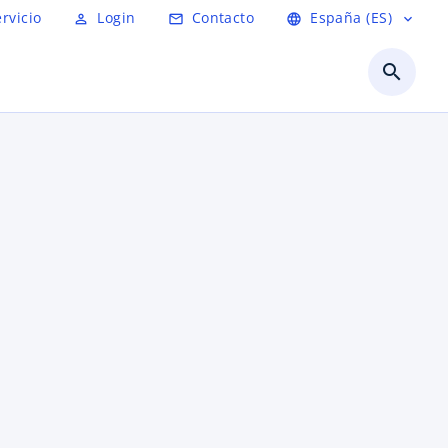
ervicio
Login
Contacto
España (ES)
person_outline
mail_outline
language
expand_more
search