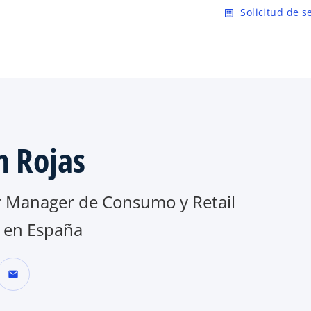
Saltar al contenido principal
Solicitud de s
list_alt
n Rojas
r Manager de Consumo y Retail
en España
mail