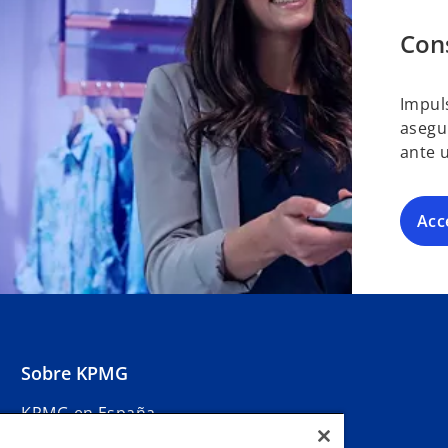
Con
Impul
asegur
ante 
Acc
Sobre KPMG
KPMG en España
Sala de Prensa