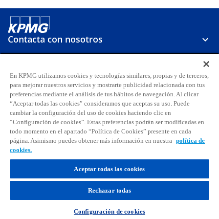
Contacta con nosotros
Sobre KPMG
En KPMG utilizamos cookies y tecnologías similares, propias y de terceros,
para mejorar nuestros servicios y mostrarte publicidad relacionada con tus
preferencias mediante el análisis de tus hábitos de navegación. Al clicar
Carreras
“Aceptar todas las cookies” consideramos que aceptas su uso. Puede
cambiar la configuración del uso de cookies haciendo clic en
“Configuración de cookies”. Estas preferencias podrán ser modificadas en
s
s
s
s
s
s
todo momento en el apartado “Política de Cookies” presente en cada
e
e
e
e
e
e
página. Asimismo puedes obtener más información en nuestra
política de
Aviso legal
Privacidad
a
Accesibilidad
a
a
Ayuda
Glosario
a
Política de cookies
a
a
cookies.
b
b
b
b
b
b
© 2026 KPMG, S.A., sociedad anónima española y firma miembro de la
r
Aceptar todas las cookies
r
r
r
r
r
organización global de KPMG de firmas miembro independientes
e
e
e
e
e
e
afiliadas a KPMG International Limited, sociedad inglesa limitada por
Rechazar todas
garantía. Todos los derechos reservados. Para más detalles sobre la
e
e
e
e
e
e
estructura de la organización global de KPMG, por favor
n
n
n
n
n
n
visita
https://kpmg.com/governance
.
Configuración de cookies
u
u
u
u
u
u