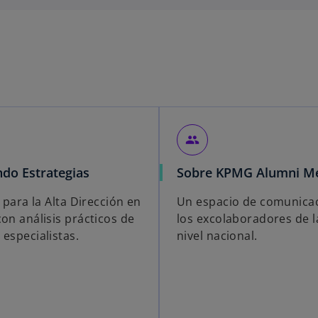
people
s
ndo Estrategias
Sobre KPMG Alumni M
e
a para la Alta Dirección en
Un espacio de comunica
a
con análisis prácticos de
los excolaboradores de l
b
 especialistas.
nivel nacional.
r
e
e
n
u