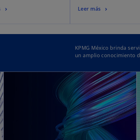
n
s
Leer más
a
p
e
s
t
a
KPMG México brinda servic
ñ
un amplio conocimiento de
a
n
u
e
v
a