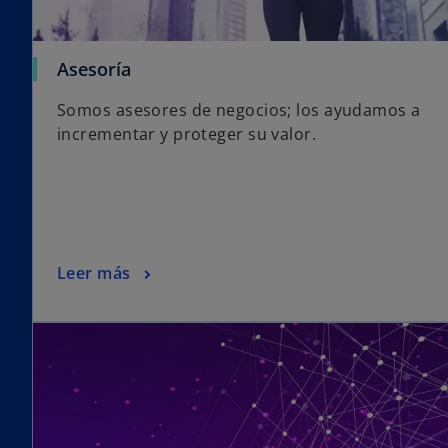
n
u
e
Asesoría
v
a
Somos asesores de negocios; los ayudamos a
incrementar y proteger su valor.
Leer más