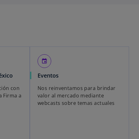
event
éxico
Eventos
ción con
Nos reinventamos para brindar
a Firma a
valor al mercado mediante
webcasts sobre temas actuales