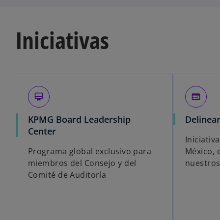
Iniciativas
card_membership
web
KPMG Board Leadership
Delinea
Center
Iniciativ
Programa global exclusivo para
México, 
miembros del Consejo y del
nuestros
Comité de Auditoría