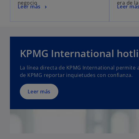
negocio
era de la
Leer más
Leer má
KPMG International hotl
La línea directa de KPMG International permite 
de KPMG reportar inquietudes con confianza.
Leer más