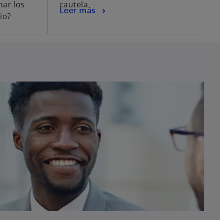
ar los
cautela
Leer más
io?